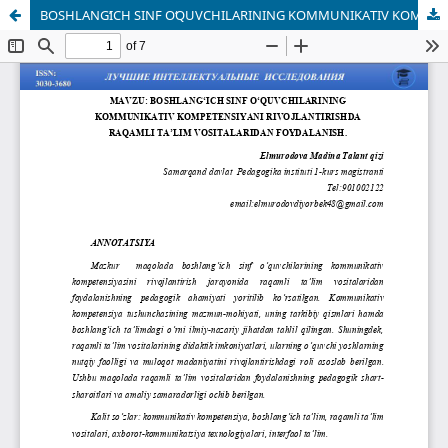
BOSHLANGʻICH SINF OʻQUVCHILARINING KOMMUNIKATIV KOMPETENSIYANI RIVOJLANTIRISHDA RAQAMLI TAʼLIM VOSITALARIDAN FOYDALANISH