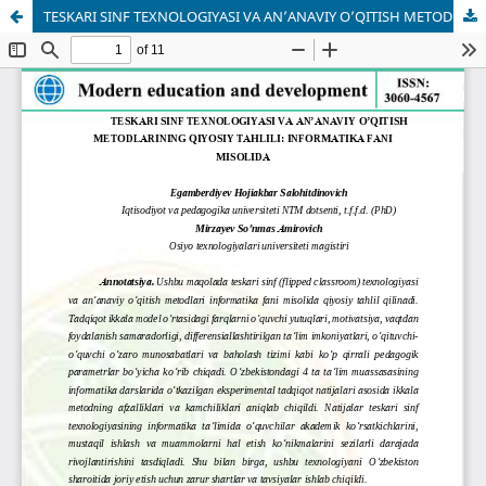
TESKАRI SINF TEXNOLOGIYАSI VА АN’АNАVIY O’QITISH METODLАRINING QIYOSIY TАHLILI: INFORMАTIKА FАNI MISOLIDА