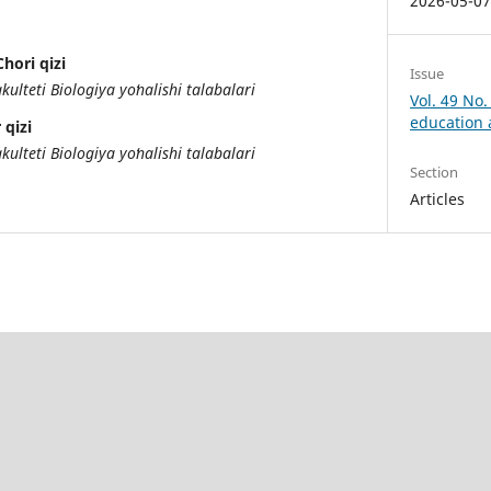
2026-05-0
hori qizi
Issue
kulteti Biologiya yoʻnalishi talabalari
Vol. 49 No
education
 qizi
kulteti Biologiya yoʻnalishi talabalari
Section
Articles