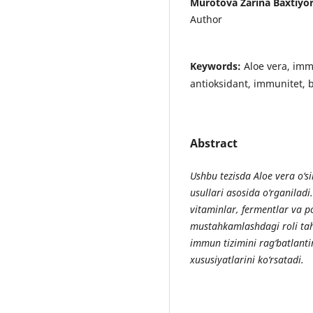
Murotova Zarina Baxtiyor
Author
Keywords:
Aloe vera, immu
antioksidant, immunitet, b
Abstract
Ushbu tezisda Aloe vera o‘si
usullari asosida o‘rganilad
vitaminlar, fermentlar va p
mustahkamlashdagi roli tahl
immun tizimini rag‘batlanti
xususiyatlarini ko‘rsatadi.