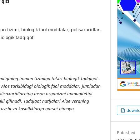
 qizi
n tizimi, biologik faol moddalar, polisaxaridlar,
iologik tadqiqot
mligining immun tizimiga ta’siri biologik tadqiqot
i. Aloe tarkibidagi biologik faol moddalar, jumladan
olisaxaridlarning inson organizmi immunitetini
il qilinadi. Tadqiqot natijalari Aloe veraning
ruvchi va kasalliklarga qarshi himoya
downlo
Published