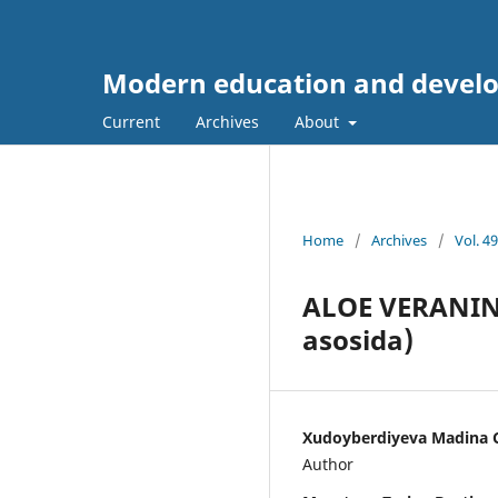
Modern education and devel
Current
Archives
About
Home
/
Archives
/
Vol. 4
ALOE VERANING
asosida)
Xudoyberdiyeva Madina C
Author