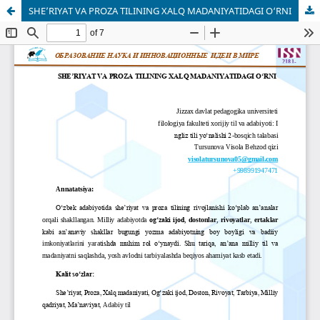
SHE’RIYAT VA PROZA TILINING XALQ MADANIYATIDAGI O‘RNI