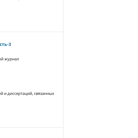
ть-3
й журнал
й и диссертаций, связанных