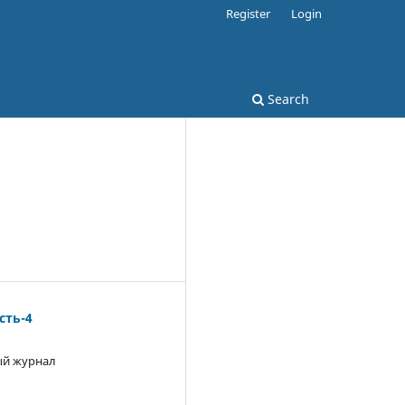
Register
Login
Search
ть-4
й журнал