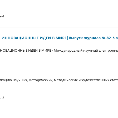
ь-4
 ИННОВАЦИОННЫЕ ИДЕИ В МИРЕ|Выпуск журнала №-82|Час
НОВАЦИОННЫЕ ИДЕИ В МИРЕ - Международный научный электронны
кацию научных, методических, методических и художественных стате
ь-3