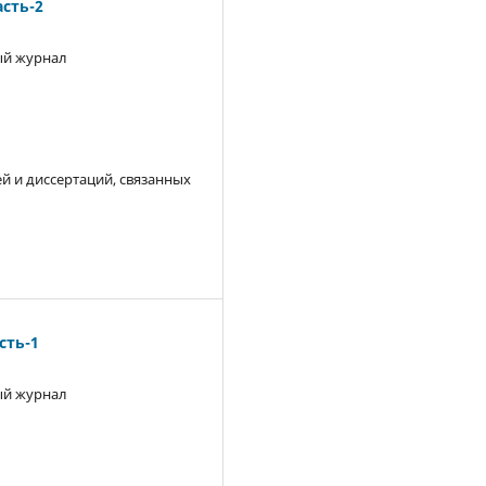
сть-2
й журнал
й и диссертаций, связанных
ть-1
й журнал