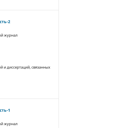
ть-2
й журнал
й и диссертаций, связанных
ть-1
й журнал