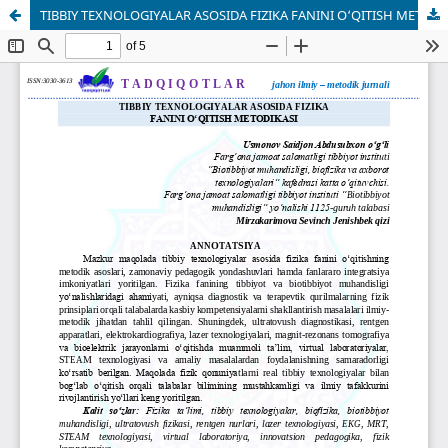
TIBBIY TEXNOLOGIYALAR ASOSIDA FIZIKA FANINI O‘QITISH METODIKASI