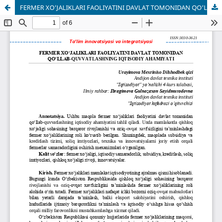
FERMER XO‘JALIKLARI FAOLIYATINI DAVLAT TOMONIDAN QO‘LLAB-QUVVATLASHNING IQTISODIY AHAMIYATI