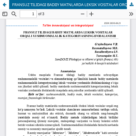
FRANSUZ TILIDAGI BADIIY MATNLARDA LEKSIK VOSITALAR ORQALI XUSHMUOMALALIK KATEGORIYASINING IFODALANISHI