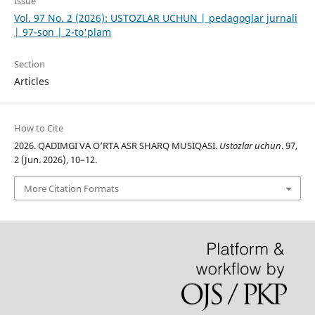
Issue
Vol. 97 No. 2 (2026): USTOZLAR UCHUN | pedagoglar jurnali
| 97-son | 2-to'plam
Section
Articles
How to Cite
2026. QADIMGI VA O‘RTA ASR SHARQ MUSIQASI.
Ustozlar uchun
. 97,
2 (Jun. 2026), 10–12.
More Citation Formats