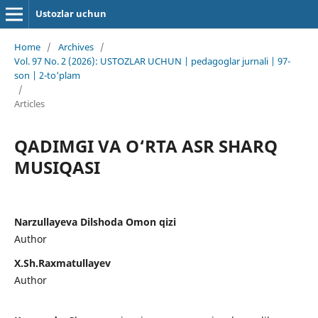
Ustozlar uchun
Home
/
Archives
/
Vol. 97 No. 2 (2026): USTOZLAR UCHUN | pedagoglar jurnali | 97-
son | 2-to'plam
/
Articles
QADIMGI VA O‘RTA ASR SHARQ
MUSIQASI
Narzullayeva Dilshoda Omon qizi
Author
X.Sh.Raxmatullayev
Author