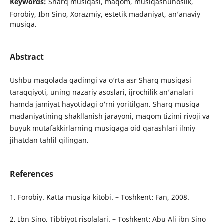
Keywords:
Sharq musiqasi, maqom, musiqashunoslik,
Forobiy, Ibn Sino, Xorazmiy, estetik madaniyat, an’anaviy
musiqa.
Abstract
Ushbu maqolada qadimgi va o‘rta asr Sharq musiqasi
taraqqiyoti, uning nazariy asoslari, ijrochilik an’analari
hamda jamiyat hayotidagi o‘rni yoritilgan. Sharq musiqa
madaniyatining shakllanish jarayoni, maqom tizimi rivoji va
buyuk mutafakkirlarning musiqaga oid qarashlari ilmiy
jihatdan tahlil qilingan.
References
1. Forobiy. Katta musiqa kitobi. – Toshkent: Fan, 2008.
2. Ibn Sino. Tibbiyot risolalari. – Toshkent: Abu Ali ibn Sino