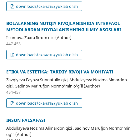
downloads/скачать/yuklab olish
BOLALARNING NUTQIY RIVOJLANISHIDA INTERFAOL
METODLARDAN FOYDALANISHNING ILMIY ASOSLARI
Islomova Zuxra Ikrom qizi (Author)
447-453
downloads/скачать/yuklab olish
ETIKA VA ESTETIKA: TARIXIY RIVOJI VA MOHIYATI
Zavqiyeva Fayoza Sunnatullo qizi, Abdullayeva Nozima Almardon
qizi , Sadinov Ma’rufjon Normo’min o’g’li (Author)
454-457
downloads/скачать/yuklab olish
INSON FALSAFASI
Abdullayeva Nozima Alimardon qizi , Sadinov Marufjon Normo’min
og’li (Author)