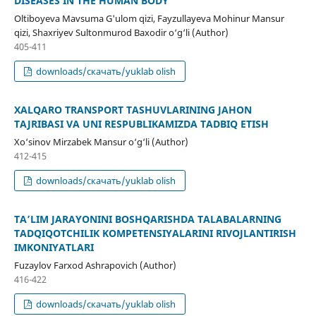
DISEASES IN THE HUMAN BODY
Oltiboyeva Mavsuma G'ulom qizi, Fayzullayeva Mohinur Mansur
qizi, Shaxriyev Sultonmurod Baxodir o‘g‘li (Author)
405-411
downloads/скачать/yuklab olish
XALQARO TRANSPORT TASHUVLARINING JAHON
TAJRIBASI VA UNI RESPUBLIKAMIZDA TADBIQ ETISH
Xo‘sinov Mirzabek Mansur o‘g‘li (Author)
412-415
downloads/скачать/yuklab olish
TA’LIM JARAYONINI BOSHQARISHDA TALABALARNING
TADQIQOTCHILIK KOMPETENSIYALARINI RIVOJLANTIRISH
IMKONIYATLARI
Fuzaylov Farxod Ashrapovich (Author)
416-422
downloads/скачать/yuklab olish