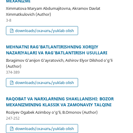
MEXANIZMI
Ximmatova Maryam Abdumajitovna, Akramov Davlat
Ximmatkulovich (Author)
3-8
downloads/скачать/yuklab olish
MEHNATNI RAG’BATLANTIRISHNING XORIJIY
NAZARIYALARI VA RAG’BATLANTIRISH USULLARI
Ibragimov G'anijon G'ayratovich, Ashirov Elyor Dilshod o’g’li
(Author)
374-389
downloads/скачать/yuklab olish
RAQOBAT VA NARXLARNING SHAKLLANISHI: BOZOR
MEXANIZMINING KLASSIK VA ZAMONAVIY TALQINI
Roziyev Ogabek Azimboy o‘g‘li, B.Omonov (Author)
247-252
downloads/скачать/yuklab olish