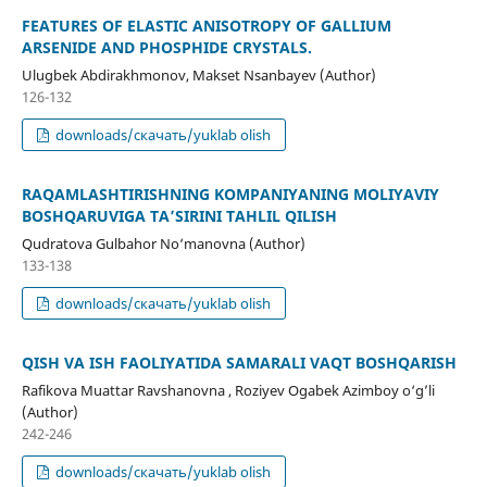
FEATURES OF ELASTIC ANISOTROPY OF GALLIUM
ARSENIDE AND PHOSPHIDE CRYSTALS.
Ulugbek Abdirakhmonov, Makset Nsanbayev (Author)
126-132
downloads/скачать/yuklab olish
RAQAMLASHTIRISHNING KOMPANIYANING MOLIYAVIY
BOSHQARUVIGA TA’SIRINI TAHLIL QILISH
Qudratova Gulbahor No‘manovna (Author)
133-138
downloads/скачать/yuklab olish
QISH VA ISH FAOLIYATIDA SAMARALI VAQT BOSHQARISH
Rafikova Muattar Ravshanovna , Roziyev Ogabek Azimboy o‘g’li
(Author)
242-246
downloads/скачать/yuklab olish