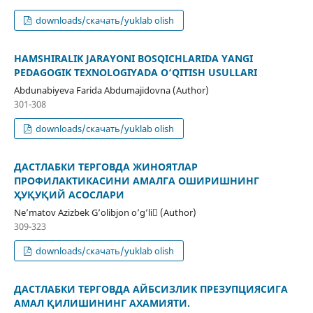
downloads/скачать/yuklab olish
HAMSHIRALIK JARAYONI BOSQICHLARIDA YANGI
PEDAGOGIK TEXNOLOGIYADA O‘QITISH USULLARI
Abdunabiyeva Farida Abdumajidovna (Author)
301-308
downloads/скачать/yuklab olish
ДАСТЛАБКИ ТЕРГОВДА ЖИНОЯТЛАР
ПРОФИЛАКТИКАСИНИ АМАЛГА ОШИРИШНИНГ
ҲУҚУҚИЙ АСОСЛАРИ
Ne’matov Azizbek G’olibjon o’g’li (Author)
309-323
downloads/скачать/yuklab olish
ДАСТЛАБКИ ТЕРГОВДА AЙБСИЗЛИК ПРEЗУПЦИЯСИГA
AМAЛ ҚИЛИШИНИНГ AХAМИЯТИ.