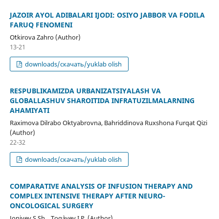
JAZOIR AYOL ADIBALARI IJODI: OSIYO JABBOR VA FODILA
FARUQ FENOMENI
Oʻtkirova Zahro (Author)
13-21
downloads/скачать/yuklab olish
RESPUBLIKAMIZDA URBANIZATSIYALASH VA
GLOBALLASHUV SHAROITIDA INFRATUZILMALARNING
AHAMIYATI
Raximova Dilrabo Oktyabrovna, Bahriddinova Ruxshona Furqat Qizi
(Author)
22-32
downloads/скачать/yuklab olish
COMPARATIVE ANALYSIS OF INFUSION THERAPY AND
COMPLEX INTENSIVE THERAPY AFTER NEURO-
ONCOLOGICAL SURGERY
Joniyev S.Sh.,, Tog`ayev I.P. (Author)