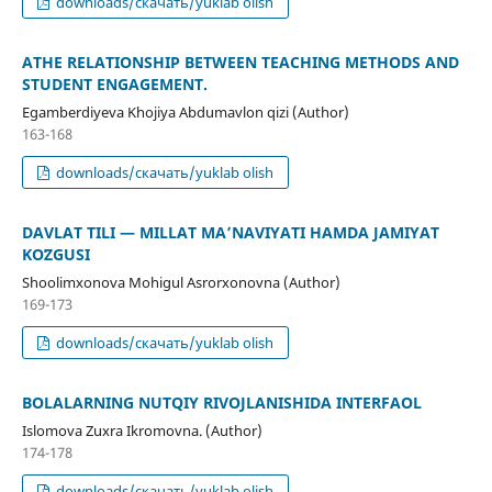
downloads/скачать/yuklab olish
ATHE RELATIONSHIP BETWEEN TEACHING METHODS AND
STUDENT ENGAGEMENT.
Egamberdiyeva Khojiya Abdumavlon qizi (Author)
163-168
downloads/скачать/yuklab olish
DAVLAT TILI — MILLAT MA’NAVIYATI HAMDA JAMIYAT
KOʻZGUSI
Shoolimxonova Mohigul Asrorxonovna (Author)
169-173
downloads/скачать/yuklab olish
BOLALARNING NUTQIY RIVOJLANISHIDA INTERFAOL
Islomova Zuxra Ikromovna. (Author)
174-178
downloads/скачать/yuklab olish