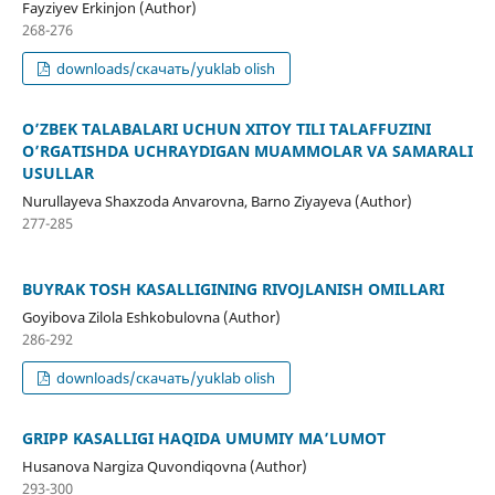
Fayziyev Erkinjon (Author)
268-276
downloads/скачать/yuklab olish
O’ZBEK TALABALARI UCHUN XITOY TILI TALAFFUZINI
O’RGATISHDA UCHRAYDIGAN MUAMMOLAR VA SAMARALI
USULLAR
Nurullayeva Shaxzoda Anvarovna, Barno Ziyayeva (Author)
277-285
BUYRAK TOSH KASALLIGINING RIVOJLANISH OMILLARI
Goyibova Zilola Eshkobulovna (Author)
286-292
downloads/скачать/yuklab olish
GRIPP KASALLIGI HAQIDA UMUMIY MA’LUMOT
Husanova Nargiza Quvondiqovna (Author)
293-300