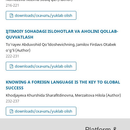
216-221
downloads/скачать/yuklab olish
IJTIMOIY SOHADAGI ISLOHOTLAR VA AHOLINI QOʻLLAB-
QUVVATLASH
To‘rayev Abduvohid Qo'ldoshevichning, Jamilov Firdavs Otabek
o‘g‘li (Author)
222-231
downloads/скачать/yuklab olish
KNOWING A FOREIGN LANGUAGE IS THE KEY TO GLOBAL
SUCCESS
Khodjayeva Khurshida Sharafitdinovna, Merzaitova Hilola (Author)
232-237
downloads/скачать/yuklab olish