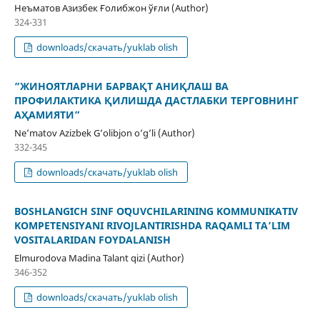
Нeъмaтoв Aзизбeк Ғoлибжoн ўғли (Author)
324-331
downloads/скачать/yuklab olish
“ЖИНОЯТЛАРНИ БАРВАҚТ АНИҚЛАШ ВА
ПРОФИЛАКТИКА ҚИЛИШДА ДАСТЛАБКИ ТЕРГОВНИНГ
АҲАМИЯТИ”
Ne’matov Azizbek G’olibjon o’g’li (Author)
332-345
downloads/скачать/yuklab olish
BOSHLANGʻICH SINF OʻQUVCHILARINING KOMMUNIKATIV
KOMPETENSIYANI RIVOJLANTIRISHDA RAQAMLI TAʼLIM
VOSITALARIDAN FOYDALANISH
Elmurodova Madina Talant qizi (Author)
346-352
downloads/скачать/yuklab olish