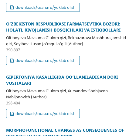
downloads/скачать/yuklab olish
O‘ZBEKISTON RESPUBLIKASI FARMATSEVTIKA BOZORI:
HOLATI, RIVOJLANISH BOSQICHLARI VA ISTIQBOLLARI
Oltiboyeva Mavsuma G'ulom qizi, Beknazarova Mashhura Jamshid
qizi, Soyibov Husan Jo‘raqul o‘g‘li (Author)
390-397
downloads/скачать/yuklab olish
GIPERTONIYA KASALLIGIDA QO‘LLANILADIGAN DORI
VOSITALARI
Oltiboyeva Mavsuma G'ulom qizi, Xursandov Shohjaxon
Nabijonovich (Author)
398-404
downloads/скачать/yuklab olish
MORPHOFUNCTIONAL CHANGES AS CONSEQUENCES OF