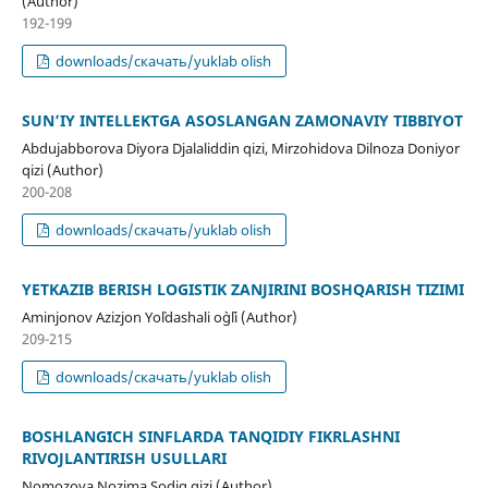
(Author)
192-199
downloads/скачать/yuklab olish
SUN’IY INTELLEKTGA ASOSLANGAN ZAMONAVIY TIBBIYOT
Abdujabborova Diyora Djalaliddin qizi, Mirzohidova Dilnoza Doniyor
qizi (Author)
200-208
downloads/скачать/yuklab olish
YETKAZIB BERISH LOGISTIK ZANJIRINI BOSHQARISH TIZIMI
Aminjonov Azizjon Yo`ldashali o`g`li (Author)
209-215
downloads/скачать/yuklab olish
BOSHLANGʻICH SINFLARDA TANQIDIY FIKRLASHNI
RIVOJLANTIRISH USULLARI
Nomozova Nozima Sodiq qizi (Author)