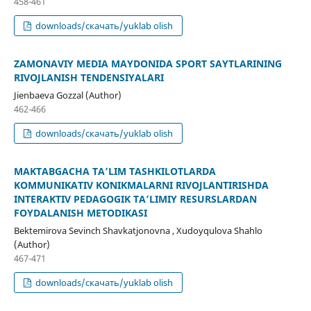
458-461
downloads/скачать/yuklab olish
ZAMONAVIY MEDIA MAYDONIDA SPORT SAYTLARINING
RIVOJLANISH TENDENSIYALARI
Jienbaeva Gozzal (Author)
462-466
downloads/скачать/yuklab olish
MAKTABGACHA TAʼLIM TASHKILOTLARDA
KOMMUNIKATIV KOʻNIKMALARNI RIVOJLANTIRISHDA
INTERAKTIV PEDAGOGIK TAʼLIMIY RESURSLARDAN
FOYDALANISH METODIKASI
Bektemirova Sevinch Shavkatjonovna , Xudoyqulova Shahlo
(Author)
467-471
downloads/скачать/yuklab olish