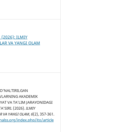
7
2 (2026): ILMIY
LAR VA YANGI OLAM
O‘NALTIRILGAN
LARNING AKADEMIK
AT VA TA’LIM JARAYONIDAGI
A’SIRI. (2026).
ILMIY
R VA YANGI OLAM
,
6
(2), 357-361.
nalss.org/index.php/ito/article
8