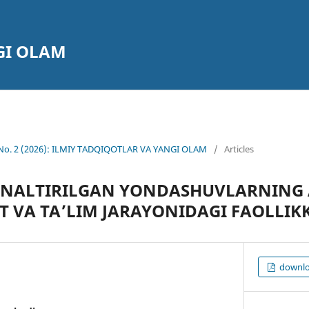
GI OLAM
6 No. 2 (2026): ILMIY TADQIQOTLAR VA YANGI OLAM
/
Articles
‘NALTIRILGAN YONDASHUVLARNING
 VA TA’LIM JARAYONIDAGI FAOLLIKK
downlo