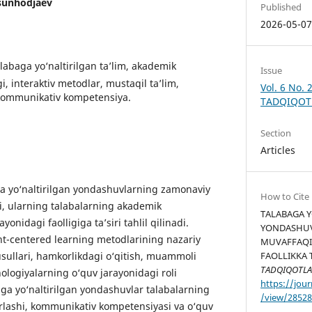
rsunhodjaev
Published
2026-05-0
talabaga yo‘naltirilgan ta’lim, akademik
Issue
gi, interaktiv metodlar, mustaqil ta’lim,
Vol. 6 No. 
kommunikativ kompetensiya.
TADQIQOT
Section
Articles
 yo‘naltirilgan yondashuvlarning zamonaviy
How to Cite
ti, ularning talabalarning akademik
TALABAGA Y
yonidagi faolligiga ta’siri tahlil qilinadi.
YONDASHUV
t-centered learning metodlarining nazariy
MUVAFFAQIY
m usullari, hamkorlikdagi o‘qitish, muammoli
FAOLLIKKA T
TADQIQOTLA
ologiyalarning o‘quv jarayonidagi roli
https://jour
baga yo‘naltirilgan yondashuvlar talabalarning
/view/2852
ikrlashi, kommunikativ kompetensiyasi va o‘quv