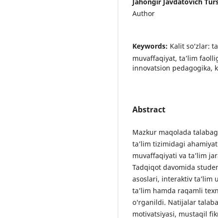
Jahongir Javdatovich Tu
Author
Keywords:
Kalit so‘zlar: 
muvaffaqiyat, ta’lim faolli
innovatsion pedagogika, 
Abstract
Mazkur maqolada talabaga
ta’lim tizimidagi ahamiya
muvaffaqiyati va ta’lim jara
Tadqiqot davomida studen
asoslari, interaktiv ta’li
ta’lim hamda raqamli texn
o‘rganildi. Natijalar tala
motivatsiyasi, mustaqil f