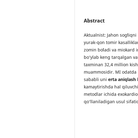
Abstract
Aktualnist: Jahon sogʻliqni
yurak-qon tomir kasallikla
zomin boʻladi va miokard i
bo‘ylab keng tarqalgan va h
taxminan 32,4 million kish
muammosidir. MI odatda o
sababli uni
erta aniqlash
b
kamaytirishda hal qiluvch
metodlar ichida exokardio
qo‘llaniladigan usul sifati