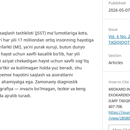
Published
2026-05-0
Issue
 saqlash tashkiloti (JSST) ma'lumotlariga koʻra,
Vol. 6 No. 
ri har yili 17 milliondan ortiq insonning hayotiga
TADQIQOT
nfarkti (MI), ya’ni yurak xuruji, butun dunyo
ayot uchun xavfli kasallik bo‘lib, har yili
Section
i aziyat chekadigan hayot uchun xavfli sog'liq
Articles
‘tkir va kutilmagan holda yuz beradi, shu
emor hayotini saqlash va asoratlarni
i ahamiyatga ega. Zamonaviy diagnostik
How to Cite
grafiya — invaziv bo‘lmagan, tezkor va keng
MIOKARD IN
EXOKARDIOG
da ajralib turadi.
ILMIY TADQI
407-708.
https://jour
/view/2858
More Cita