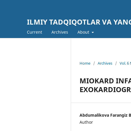
ILMIY TADQIQOTLAR VA YAN
Current
Archives
About
Home
/
Archives
/
Vol. 
MIOKARD INF
EXOKARDIOGR
Abdumalikova Farangiz Ba
Author