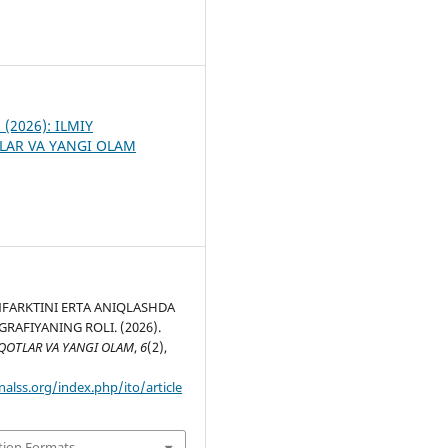
7
2 (2026): ILMIY
LAR VA YANGI OLAM
FARKTINI ERTA ANIQLASHDA
RAFIYANING ROLI. (2026).
QOTLAR VA YANGI OLAM
,
6
(2),
nalss.org/index.php/ito/article
0
tion Formats