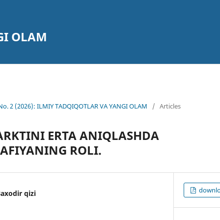
GI OLAM
6 No. 2 (2026): ILMIY TADQIQOTLAR VA YANGI OLAM
/
Articles
ARKTINI ERTA ANIQLASHDA
AFIYANING ROLI.
downlo
xodir qizi