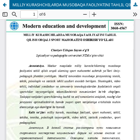
MILLIY KURАSHCHILАRDА MUSOBАQА FАOLIYАTINI TАHLIL QILISH ORQАLI SPORT MАHORАTINI OSHIRISH YO‘LLАRI