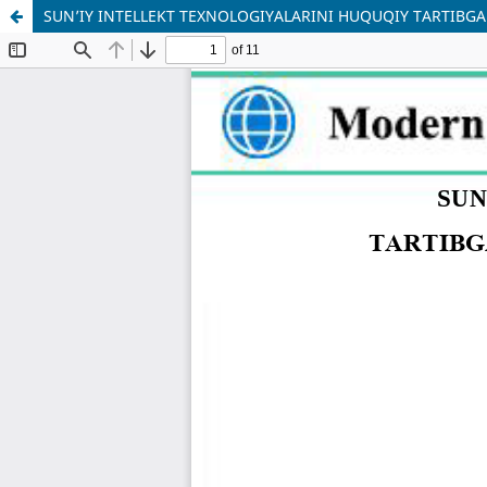
SUN’IY INTELLEKT TEXNOLOGIYALARINI HUQUQIY TARTIBGA