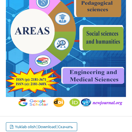
Yuklab olish|Download|Скачать