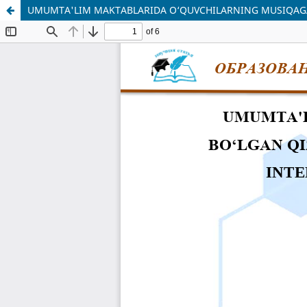
UMUMTA'LIM MAKTABLARIDA O‘QUVCHILARNING MUSIQAGA B