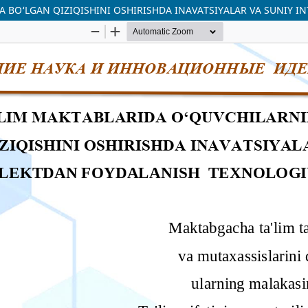
O‘LGAN QIZIQISHINI OSHIRISHDA INAVATSIYALAR VA SUNIY IN