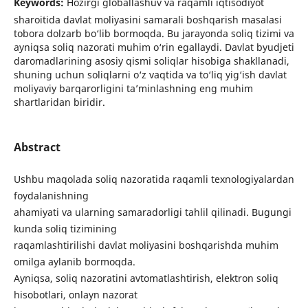
Keywords:
Hozirgi globallashuv va raqamli iqtisodiyot
sharoitida davlat moliyasini samarali boshqarish masalasi
tobora dolzarb bo‘lib bormoqda. Bu jarayonda soliq tizimi va
ayniqsa soliq nazorati muhim o‘rin egallaydi. Davlat byudjeti
daromadlarining asosiy qismi soliqlar hisobiga shakllanadi,
shuning uchun soliqlarni o‘z vaqtida va to‘liq yig‘ish davlat
moliyaviy barqarorligini ta’minlashning eng muhim
shartlaridan biridir.
Abstract
Ushbu maqolada soliq nazoratida raqamli texnologiyalardan
foydalanishning
ahamiyati va ularning samaradorligi tahlil qilinadi. Bugungi
kunda soliq tizimining
raqamlashtirilishi davlat moliyasini boshqarishda muhim
omilga aylanib bormoqda.
Ayniqsa, soliq nazoratini avtomatlashtirish, elektron soliq
hisobotlari, onlayn nazorat