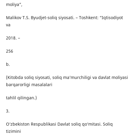
moliya”,
Malikov T.S. Byudjet-soliq siyosati. – Toshkent: “Iqtisodiyot
va
2018. –
256
b.
(Kitobda soliq siyosati, soliq ma’murchiligi va davlat moliyasi
barqarorligi masalalari
tahlil qilingan.)
3.
O‘zbekiston Respublikasi Davlat soliq qo‘mitasi. Soliq
tizimini