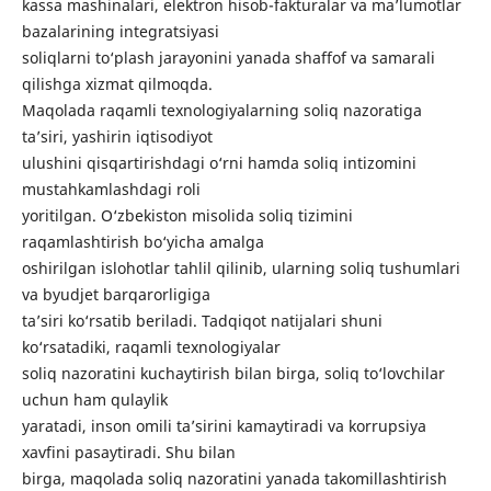
kassa mashinalari, elektron hisob-fakturalar va ma’lumotlar
bazalarining integratsiyasi
soliqlarni to‘plash jarayonini yanada shaffof va samarali
qilishga xizmat qilmoqda.
Maqolada raqamli texnologiyalarning soliq nazoratiga
ta’siri, yashirin iqtisodiyot
ulushini qisqartirishdagi o‘rni hamda soliq intizomini
mustahkamlashdagi roli
yoritilgan. O‘zbekiston misolida soliq tizimini
raqamlashtirish bo‘yicha amalga
oshirilgan islohotlar tahlil qilinib, ularning soliq tushumlari
va byudjet barqarorligiga
ta’siri ko‘rsatib beriladi. Tadqiqot natijalari shuni
ko‘rsatadiki, raqamli texnologiyalar
soliq nazoratini kuchaytirish bilan birga, soliq to‘lovchilar
uchun ham qulaylik
yaratadi, inson omili ta’sirini kamaytiradi va korrupsiya
xavfini pasaytiradi. Shu bilan
birga, maqolada soliq nazoratini yanada takomillashtirish