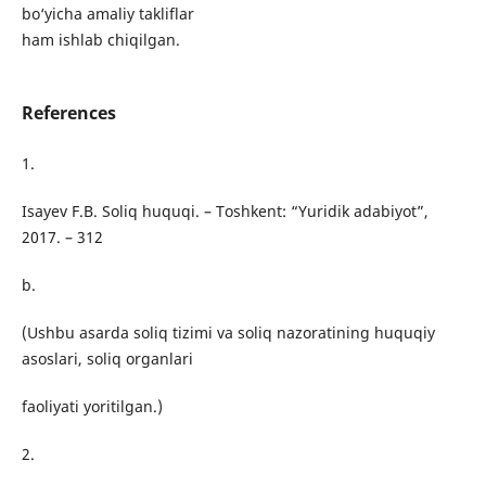
bo‘yicha amaliy takliflar
ham ishlab chiqilgan.
References
1.
Isayev F.B. Soliq huquqi. – Toshkent: “Yuridik adabiyot”,
2017. – 312
b.
(Ushbu asarda soliq tizimi va soliq nazoratining huquqiy
asoslari, soliq organlari
faoliyati yoritilgan.)
2.