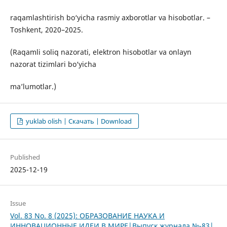
raqamlashtirish bo‘yicha rasmiy axborotlar va hisobotlar. –
Toshkent, 2020–2025.
(Raqamli soliq nazorati, elektron hisobotlar va onlayn
nazorat tizimlari bo‘yicha
ma’lumotlar.)
yuklab olish | Скачать | Download
Published
2025-12-19
Issue
Vol. 83 No. 8 (2025): ОБРАЗОВАНИЕ НАУКА И
ИННОВАЦИОННЫЕ ИДЕИ В МИРЕ|Выпуск журнала №-83|