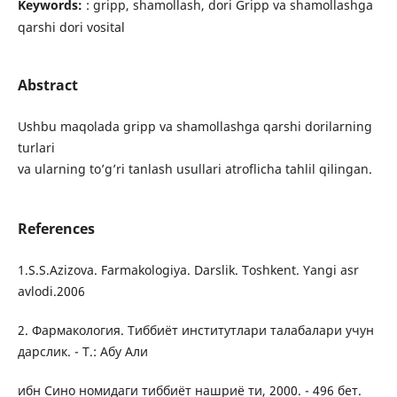
Keywords:
: gripp, shamollash, dori Gripp va shamollashga
qarshi dori vosital
Abstract
Ushbu maqolada gripp va shamollashga qarshi dorilarning
turlari
va ularning to’g’ri tanlash usullari atroflicha tahlil qilingan.
References
1.S.S.Azizova. Farmakologiya. Darslik. Toshkent. Yangi asr
avlodi.2006
2. Фармакология. Тиббиёт институтлари талабалари учун
дарслик. - Т.: Абу Али
ибн Сино номидаги тиббиёт нашриё ти, 2000. - 496 бет.