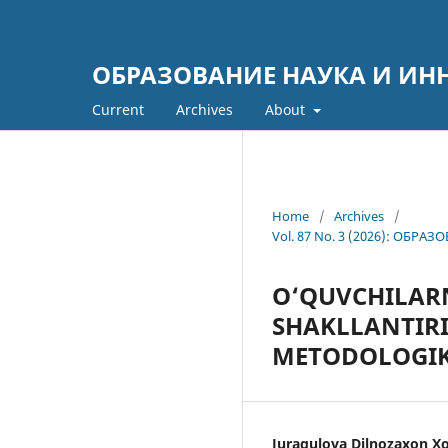
ОБРАЗОВАНИЕ НАУКА И ИН
Current
Archives
About
Home
/
Archives
/
Vol. 87 No. 3 (2026): ОБ
O‘QUVCHILAR
SHAKLLANTIR
METODOLOGIK
Juraqulova Dilnozaxon Xo’