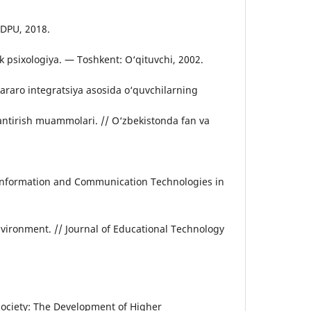
TDPU, 2018.
k psixologiya. — Toshkent: O‘qituvchi, 2002.
raro integratsiya asosida o‘quvchilarning
antirish muammolari. // O‘zbekistonda fan va
f Information and Communication Technologies in
nvironment. // Journal of Educational Technology
 Society: The Development of Higher