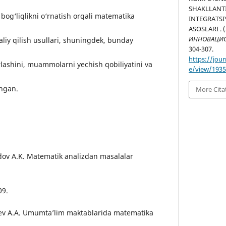
SHAKLLANT
bog‘liqlikni o‘rnatish orqali matematika
INTEGRATS
ASOSLARI . 
ИННОВАЦИО
liy qilish usullari, shuningdek, bunday
304-307.
https://jour
krlashini, muammolarni yechish qobiliyatini va
e/view/193
lingan.
More Cita
dov A.K. Matematik analizdan masalalar
09.
boev A.A. Umumta’lim maktablarida matematika