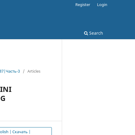
Register
Login
Search
87|Часть-3
/
Articles
INI
NG
olish | Скачать |