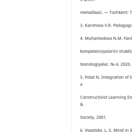
metodikasi. — Toshkent: 
3. Karimova V.R. Pedagogi
4. Muhamedova N.M. Fanla
kompetensiyalarini shakll
texnologiyalar, № 4, 2020.
5. Polat N. Integration o
a
Constructivist Learning E
&
Society, 2001.
6. Vygotsky, L. S. Mind in