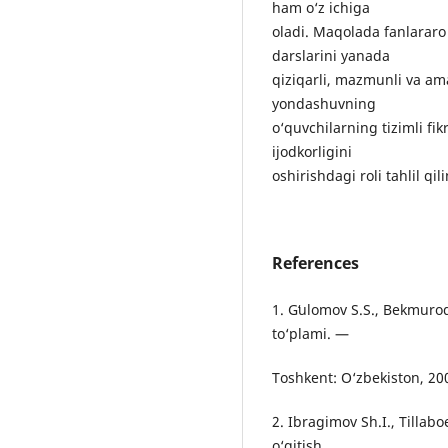
ham o‘z ichiga
oladi. Maqolada fanlararo 
darslarini yanada
qiziqarli, mazmunli va ama
yondashuvning
o‘quvchilarning tizimli fi
ijodkorligini
oshirishdagi roli tahlil qi
References
1. Gʻulomov S.S., Bekmuro
to‘plami. —
Toshkent: O‘zbekiston, 20
2. Ibragimov Sh.I., Tilla
o‘qitish