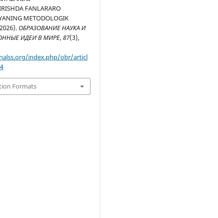
IRISHDA FANLARARO
IYANING METODOLOGIK
(2026).
ОБРАЗОВАНИЕ НАУКА И
ННЫЕ ИДЕИ В МИРЕ
,
87
(3),
nalss.org/index.php/obr/articl
54
tion Formats