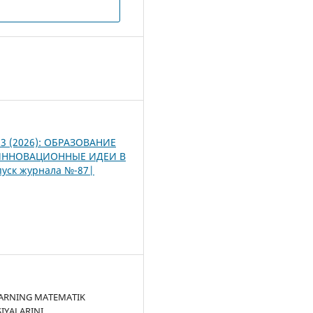
d
9
. 3 (2026): ОБРАЗОВАНИЕ
ИННОВАЦИОННЫЕ ИДЕИ В
уск журнала №-87|
ARNING MATEMATIK
IYALARINI