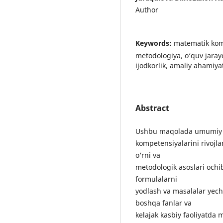
Author
Keywords:
matematik komp
metodologiya, o‘quv jarayon
ijodkorlik, amaliy ahamiya
Abstract
Ushbu maqolada umumiy o
kompetensiyalarini rivojl
o‘rni va
metodologik asoslari ochi
formulalarni
yodlash va masalalar yech
boshqa fanlar va
kelajak kasbiy faoliyatda m