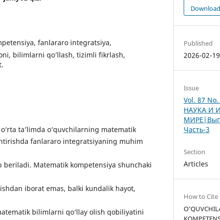
Downloa
etensiya, fanlararo integratsiya,
Published
i, bilimlarni qo‘llash, tizimli fikrlash,
2026-02-1
t.
Issue
Vol. 87 No
НАУКА И 
МИРЕ|Вып
‘rta ta’limda o‘quvchilarning matematik
Часть-3
antirishda fanlararo integratsiyaning muhim
Section
Articles
b beriladi. Matematik kompetensiya shunchaki
ishdan iborat emas, balki kundalik hayot,
How to Cite
O‘QUVCHIL
atematik bilimlarni qo‘llay olish qobiliyatini
KOMPETENS