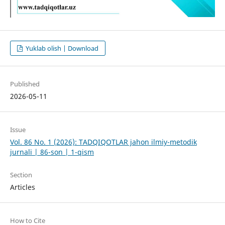
Yuklab olish | Download
Published
2026-05-11
Issue
Vol. 86 No. 1 (2026): TADQIQOTLAR jahon ilmiy-metodik
jurnali | 86-son | 1-qism
Section
Articles
How to Cite