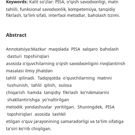
Keywords:
Kalit so‘zlar: PISA, o‘qish savodxonligi, matn
tahlili, funksional savodxonlik, kompetensiya, tanqidiy
fikrlash, ta’lim sifati, interfaol metodlar, baholash tizimi.
Abstract
Annotatsiya:Mazkur maqolada PISA xalqaro baholash
dasturi topshiriqlari
asosida o‘quvchilarning o‘qish savodxonligini rivojlantirish
masalasi ilmiy jihatdan
tahlil qilinadi. Tadqiqotda o‘quvchilarning matnni
tushunish, tahlil qilish, xulosa
chiqarish hamda tanqidiy fikrlash ko‘nikmalarini
shakllantirishga yo‘naltirilgan
metodik yondashuvlar yoritilgan. Shuningdek, PISA
topshiriqlari asosida tashkil
etilgan o‘quv jarayonining samaradorligi va ta’lim sifatiga
ta’siri ko‘rib chiqilgan.