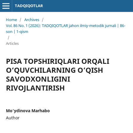
TADQIQOTLAR
Home
/
Archives
/
Vol. 86 No. 1 (2026): TADQIQOTLAR jahon ilmiy-metodik jurnali | 86-
son | 1-qism
/
Articles
PISA TOPSHIRIQLARI ORQALI
O‘QUVCHILARNING O‘QISH
SAVODXONLIGINI
RIVOJLANTIRISH
Mo'ydinova Marhabo
Author