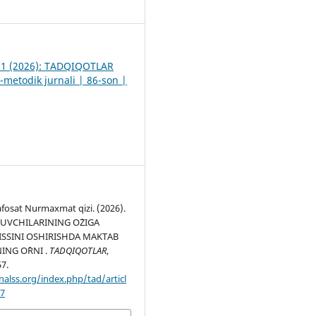
2
. 1 (2026): TADQIQOTLAR
-metodik jurnali | 86-son |
fosat Nurmaxmat qizi. (2026).
UVCHILARINING O`ZIGA
SSINI OSHIRISHDA MAKTAB
ING O`RNI .
TADQIQOTLAR
,
57.
nalss.org/index.php/tad/articl
27