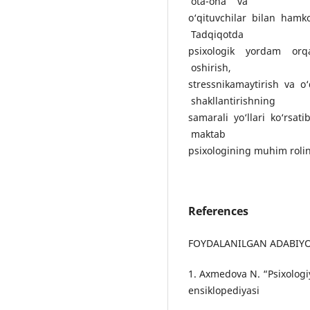
ota-ona va
o‘qituvchilar bilan hamko
Tadqiqotda
psixologik yordam orq
oshirish,
stressnikamaytirish va o
shakllantirishning
samarali yo‘llari ko‘rsat
maktab
psixologining muhim rolin
References
FOYDALANILGAN ADABIYOT
1. Axmedova N. “Psixologiy
ensiklopediyasi