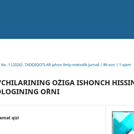
6 No. 1 (2026): TADQIQOTLAR jahon ilmiy-metodik jurnali | 86-son | 1-qism
CHILARINING O`ZIGA ISHONCH HISSI
LOGINING O`RNI
xmat qizi