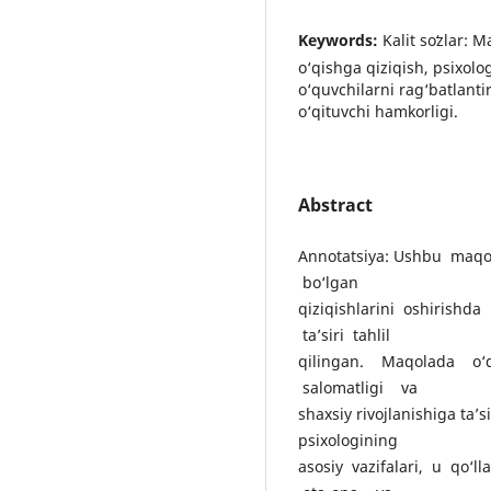
Keywords:
Kalit soʻzlar: 
o‘qishga qiziqish, psixolog
o‘quvchilarni rag‘batlanti
o‘qituvchi hamkorligi.
Abstract
Annotatsiya: Ushbu maqo
bo‘lgan
qiziqishlarini oshirishd
ta’siri tahlil
qilingan. Maqolada o‘q
salomatligi va
shaxsiy rivojlanishiga ta’s
psixologining
asosiy vazifalari, u qo‘