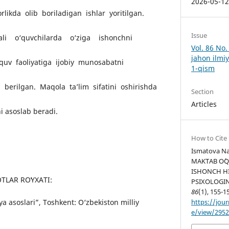
2026-05-1
rlikda olib boriladigan ishlar yoritilgan.
Issue
ali o‘quvchilarda o‘ziga ishonchni
Vol. 86 No
jahon ilmiy
‘quv faoliyatiga ijobiy munosabatni
1-qism
ib berilgan. Maqola ta’lim sifatini oshirishda
Section
Articles
i asoslab beradi.
How to Cite
Ismatova Na
MAKTAB O`Q
ISHONCH HI
LAR ROʻYXATI:
PSIXOLOGIN
86
(1), 155-1
https://jour
a asoslari”, Toshkent: O‘zbekiston milliy
e/view/295