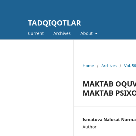
TADQIQOTLAR
Current
Archives
About
Home
/
Archives
/
Vol. 8
MAKTAB O`QUV
MAKTAB PSIXO
Ismatova Nafosat Nurma
Author