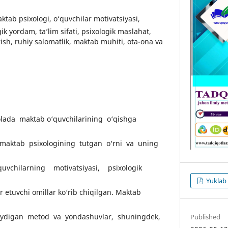
Maktab psixologi, o‘quvchilar motivatsiyasi,
ik yordam, ta’lim sifati, psixologik maslahat,
rish, ruhiy salomatlik, maktab muhiti, ota-ona va
lada maktab o‘quvchilarining o‘qishga
a maktab psixologining tutgan o‘rni va uning
uvchilarning motivatsiyasi, psixologik
Yuklab 
ir etuvchi omillar ko‘rib chiqilgan. Maktab
llaydigan metod va yondashuvlar, shuningdek,
Published