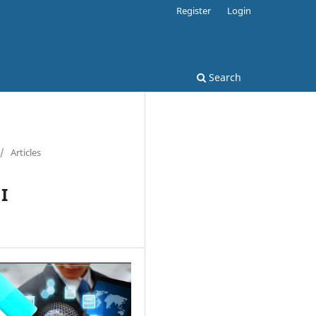
Register
Login
Search
/
Articles
I