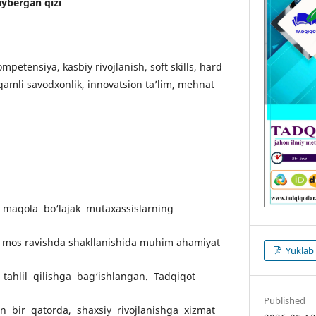
ybergan qizi
kompetensiya, kasbiy rivojlanish, soft skills, hard
raqamli savodxonlik, innovatsion ta’lim, mehnat
 maqola bo‘lajak mutaxassislarning
a mos ravishda shakllanishida muhim ahamiyat
Yuklab 
 tahlil qilishga bag‘ishlangan. Tadqiqot
Published
an bir qatorda, shaxsiy rivojlanishga xizmat