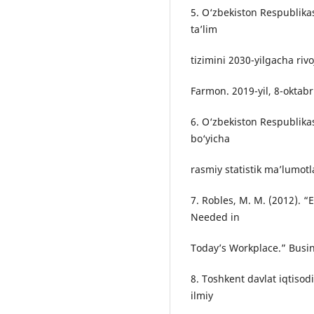
5. O‘zbekiston Respublikas
ta’lim
tizimini 2030-yilgacha riv
Farmon. 2019-yil, 8-oktabr
6. O‘zbekiston Respublikasi
bo‘yicha
rasmiy statistik ma’lumotl
7. Robles, M. M. (2012). “E
Needed in
Today’s Workplace.” Busi
8. Toshkent davlat iqtisod
ilmiy