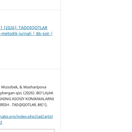
2
. 1 (2026): TADQIQOTLAR
-metodik jurnali | 86-son |
 Musobek, & Masharipova
ybergan qizi. (2026). BO’LAJAK
NING ASOSIY KOʻNIKMALARNI
RISH .
TADQIQOTLAR
,
86
(1),
nalss.org/index.php/tad/articl
53