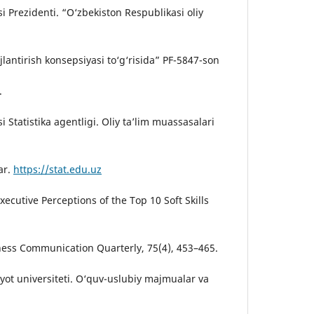
i Prezidenti. “O‘zbekiston Respublikasi oliy
ojlantirish konsepsiyasi to‘g‘risida” PF-5847-son
.
 Statistika agentligi. Oliy ta’lim muassasalari
ar.
https://stat.edu.uz
xecutive Perceptions of the Top 10 Soft Skills
ness Communication Quarterly, 75(4), 453–465.
iyot universiteti. O‘quv-uslubiy majmualar va