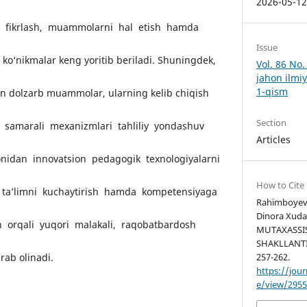
2026-05-1
iy fikrlash, muammolarni hal etish hamda
Issue
 ko‘nikmalar keng yoritib beriladi. Shuningdek,
Vol. 86 No
jahon ilmiy
1-qism
an dolzarb muammolar, ularning kelib chiqish
Section
g samarali mexanizmlari tahliliy yondashuv
Articles
monidan innovatsion pedagogik texnologiyalarni
How to Cite
n ta’limni kuchaytirish hamda kompetensiyaga
Rahimboyev
Dinora Xuda
sh orqali yuqori malakali, raqobatbardosh
MUTAXASSIS
SHAKLLANTI
257-262.
rab olinadi.
https://jour
e/view/295