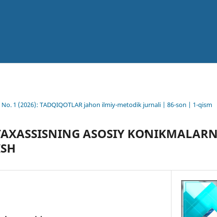
6 No. 1 (2026): TADQIQOTLAR jahon ilmiy-metodik jurnali | 86-son | 1-qism
AXASSISNING ASOSIY KOʻNIKMALARN
ISH