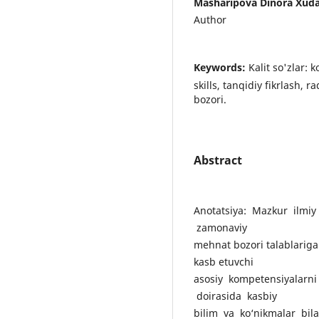
Masharipova Dinora Xuda
Author
Keywords:
Kalit so'zlar: 
skills, tanqidiy fikrlash, 
bozori.
Abstract
Anotatsiya: Mazkur ilmiy
zamonaviy
mehnat bozori talablarig
kasb etuvchi
asosiy kompetensiyalarni
doirasida kasbiy
bilim va ko‘nikmalar bil