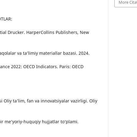
More Cita
TLAR:
ntial Drucker. HarperCollins Publishers, New
qolalar va ta’limiy materiallar bazasi. 2024.
lance 2022: OECD Indicators. Paris: OECD
 Oliy ta’lim, fan va innovatsiyalar vazirligi. Oliy
oir me’yoriy-huquqiy hujjatlar to‘plami.