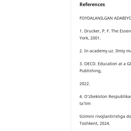
References
FOYDALANILGAN ADABIYO
1. Drucker, P. F. The Esse
York, 2001.
2. In-academy.uz. Ilmiy ma
3. OECD. Education at a G
Publishing,
2022.
4. O‘zbekiston Respublikasi
ta’lim
tizimini rivojlantirishga d
Toshkent, 2024.