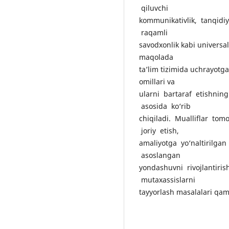
qiluvchi
kommunikativlik, tanqid
raqamli
savodxonlik kabi universal
maqolada
ta’lim tizimida uchrayotg
omillari va
ularni bartaraf etishnin
asosida ko‘rib
chiqiladi. Mualliflar to
joriy etish,
amaliyotga yo‘naltirilga
asoslangan
yondashuvni rivojlantiri
mutaxassislarni
tayyorlash masalalari qam