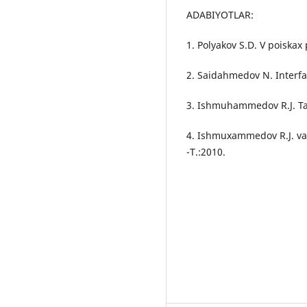
ADABIYOTLAR:
1. Polyakov S.D. V poiskax
2. Saidahmedov N. Interfao
3. Ishmuhammedov R.J. Ta’
4. Ishmuxammedov R.J. va 
-T.:2010.