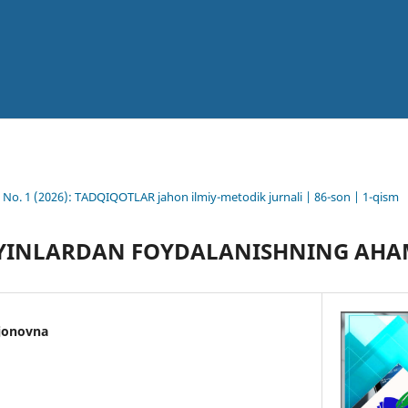
6 No. 1 (2026): TADQIQOTLAR jahon ilmiy-metodik jurnali | 86-son | 1-qism
’YINLARDAN FOYDALANISHNING AHA
jonovna