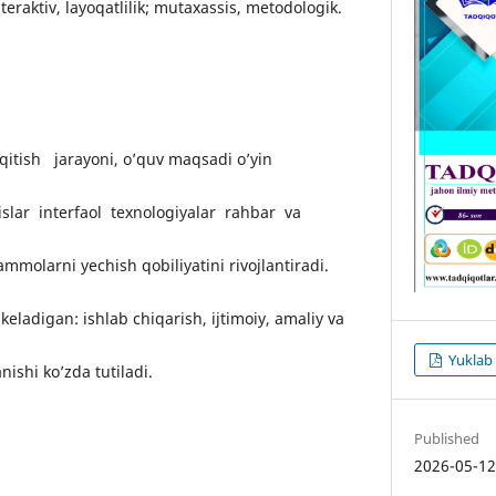
Interaktiv, layoqatlilik; mutaxassis, metodologik.
’qitish jarayoni, o’quv maqsadi o’yin
slar interfaol texnologiyalar rahbar va
mmolarni yechish qobiliyatini rivojlantiradi.
keladigan: ishlab chiqarish, ijtimoiy, amaliy va
Yuklab 
ishi ko’zda tutiladi.
Published
2026-05-1