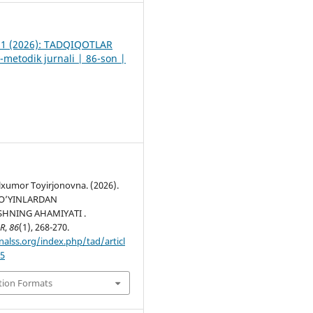
. 1 (2026): TADQIQOTLAR
-metodik jurnali | 86-son |
lxumor Toyirjonovna. (2026).
 O’YINLARDAN
HNING AHAMIYATI .
R
,
86
(1), 268-270.
nalss.org/index.php/tad/articl
55
tion Formats