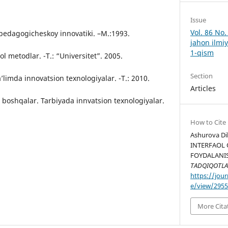
Issue
Vol. 86 No
 pedagogicheskoy innovatiki. –M.:1993.
jahon ilmiy
1-qism
l metodlar. -T.: “Universitet”. 2005.
Section
limda innovatsion texnologiyalar. -T.: 2010.
Articles
boshqalar. Tarbiyada innvatsion texnologiyalar.
How to Cite
Ashurova Di
INTERFAOL
FOYDALANIS
TADQIQOTLA
https://jour
e/view/295
More Cita