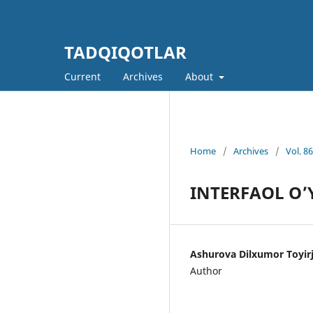
TADQIQOTLAR
Current
Archives
About
Home
/
Archives
/
Vol. 8
INTERFAOL O
Ashurova Dilxumor Toyir
Author