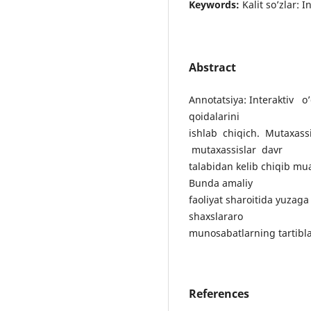
Keywords:
Kalit so’zlar: 
Abstract
Annotatsiya: Interaktiv o
qoidalarini
ishlab chiqich. Mutaxassi
mutaxassislar davr
talabidan kelib chiqib mua
Bunda amaliy
faoliyat sharoitida yuzaga 
shaxslararo
munosabatlarning tartiblan
References