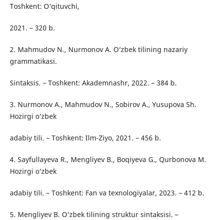
Toshkent: O‘qituvchi,
2021. – 320 b.
2. Mahmudov N., Nurmonov A. O‘zbek tilining nazariy
grammatikasi.
Sintaksis. – Toshkent: Akademnashr, 2022. – 384 b.
3. Nurmonov A., Mahmudov N., Sobirov A., Yusupova Sh.
Hozirgi o‘zbek
adabiy tili. – Toshkent: Ilm-Ziyo, 2021. – 456 b.
4. Sayfullayeva R., Mengliyev B., Boqiyeva G., Qurbonova M.
Hozirgi o‘zbek
adabiy tili. – Toshkent: Fan va texnologiyalar, 2023. – 412 b.
5. Mengliyev B. O‘zbek tilining struktur sintaksisi. –