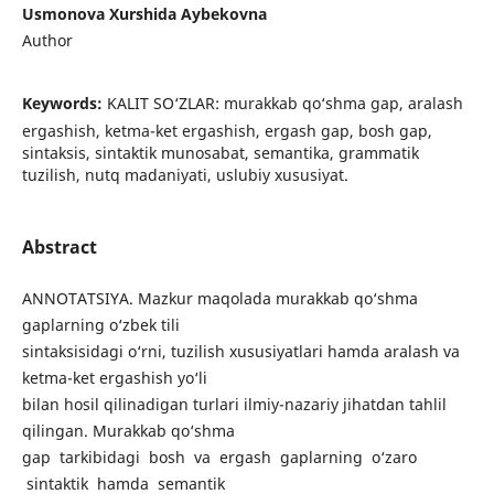
Usmonova Xurshida Aybekovna
Author
Keywords:
KALIT SO‘ZLAR: murakkab qo‘shma gap, aralash
ergashish, ketma-ket ergashish, ergash gap, bosh gap,
sintaksis, sintaktik munosabat, semantika, grammatik
tuzilish, nutq madaniyati, uslubiy xususiyat.
Abstract
ANNOTATSIYA. Mazkur maqolada murakkab qo‘shma
gaplarning o‘zbek tili
sintaksisidagi o‘rni, tuzilish xususiyatlari hamda aralash va
ketma-ket ergashish yo‘li
bilan hosil qilinadigan turlari ilmiy-nazariy jihatdan tahlil
qilingan. Murakkab qo‘shma
gap tarkibidagi bosh va ergash gaplarning o‘zaro
sintaktik hamda semantik