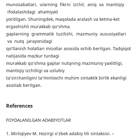
munosabatlari, ularning fikrni izchil, aniq va mantiqiy
ifodalashdagi ahamiyati
yoritilgan. Shuningdek, maqolada aralash va ketma-ket
ergashishli murakkab qo‘shma
gaplarning grammatik tuzilishi, mazmuniy xususiyatlari
va nutq jarayonidagi
qo‘llanish holatlari misollar asosida ochib berilgan. Tadqiqot
natijasida mazkur turdagi
murakkab qo‘shma gaplar nutqning mazmuniy yaxlitligi,
mantiqiy izchilligi va uslubiy
ta’sirchanligini ta’minlovchi muhim sintaktik birlik ekanligi
asoslab berilgan.
References
FOYDALANILGAN ADABIYOTLAR
1. Mirtojiyev M. Hozirgi o‘zbek adabiy tili sintaksisi. –