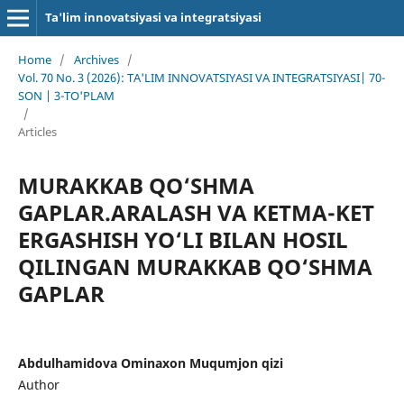
Ta'lim innovatsiyasi va integratsiyasi
Home
/
Archives
/
Vol. 70 No. 3 (2026): TA'LIM INNOVATSIYASI VA INTEGRATSIYASI| 70-
SON | 3-TO'PLAM
/
Articles
MURAKKAB QO‘SHMA
GAPLAR.ARALASH VA KETMA-KET
ERGASHISH YO‘LI BILAN HOSIL
QILINGAN MURAKKAB QO‘SHMA
GAPLAR
Abdulhamidova Ominaxon Muqumjon qizi
Author