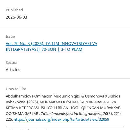
Published
2026-06-03
Issue
Vol. 70 No. 3 (2026): TA'LIM INNOVATSIYASI VA
INTEGRATSIYASI| 70-SON | 3-TO'PLAM
Section
Articles
How to Cite
Abdulhamidova Ominaxon Muqumjon qizi, & Usmonova Xurshida
Aybekovna. (2026). MURAKKAB QO‘SHMA GAPLAR.ARALASH VA
KETMA-KET ERGASHISH YO‘LI BILAN HOSIL QILINGAN MURAKKAB
QO‘SHMA GAPLAR .
Ta’lim Innovatsiyasi Va Integratsiyasi
,
70
(3), 221-
225.
https://journalss.org/index.php/tal/article/view/32059