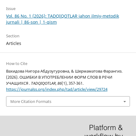
Issue
Vol. 86 No. 1 (2026): TADQIQOTLAR jahon ilmiy-metodik
jurnali | 86-son | 1-qism
Section
Articles
How to Cite
Вахидова Нигора Абдузугуровна, & Шермаматова Фарангиз.
(2026). ОШИБКИ В УПОТРЕБЛЕНИИ ФОРМ СЛОВ В РЕЧИ
УЧАЩИХСЯ .
TADQIQOTLAR
,
86
(1), 357-361.
https://journalss.org/index.php/tad/article/view/29724
More Citation Formats