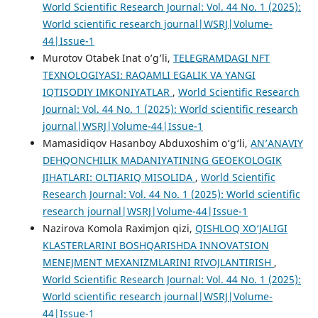
World Scientific Research Journal: Vol. 44 No. 1 (2025):
World scientific research journal|WSRJ|Volume-
44|Issue-1
Murotov Otabek Inat o’g’li,
TELEGRAMDAGI NFT
TEXNOLOGIYASI: RAQAMLI EGALIK VA YANGI
IQTISODIY IMKONIYATLAR
,
World Scientific Research
Journal: Vol. 44 No. 1 (2025): World scientific research
journal|WSRJ|Volume-44|Issue-1
Mamasidiqov Hasanboy Abduxoshim o‘g‘li,
AN’ANAVIY
DEHQONCHILIK MADANIYATINING GEOEKOLOGIK
JIHATLARI: OLTIARIQ MISOLIDA
,
World Scientific
Research Journal: Vol. 44 No. 1 (2025): World scientific
research journal|WSRJ|Volume-44|Issue-1
Nazirova Komola Raximjon qizi,
QISHLOQ XO‘JALIGI
KLASTERLARINI BOSHQARISHDA INNOVATSION
MENEJMENT MEXANIZMLARINI RIVOJLANTIRISH
,
World Scientific Research Journal: Vol. 44 No. 1 (2025):
World scientific research journal|WSRJ|Volume-
44|Issue-1