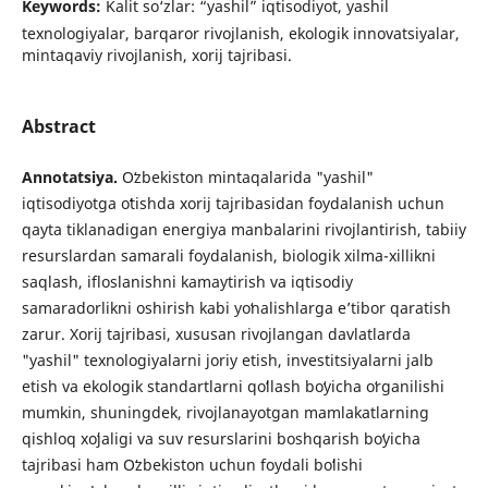
Keywords:
Kalit so‘zlar: “yashil” iqtisodiyot, yashil
texnologiyalar, barqaror rivojlanish, ekologik innovatsiyalar,
mintaqaviy rivojlanish, xorij tajribasi.
Abstract
Annotatsiya.
Oʻzbekiston mintaqalarida "yashil"
iqtisodiyotga oʻtishda xorij tajribasidan foydalanish uchun
qayta tiklanadigan energiya manbalarini rivojlantirish, tabiiy
resurslardan samarali foydalanish, biologik xilma-xillikni
saqlash, ifloslanishni kamaytirish va iqtisodiy
samaradorlikni oshirish kabi yoʻnalishlarga eʼtibor qaratish
zarur. Xorij tajribasi, xususan rivojlangan davlatlarda
"yashil" texnologiyalarni joriy etish, investitsiyalarni jalb
etish va ekologik standartlarni qoʻllash boʻyicha oʻrganilishi
mumkin, shuningdek, rivojlanayotgan mamlakatlarning
qishloq xoʻjaligi va suv resurslarini boshqarish boʻyicha
tajribasi ham Oʻzbekiston uchun foydali boʻlishi