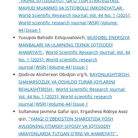
"YASHIL IQTISODIYOT"GA O'TISH STRATEGIYASI:
MAVJUD MUAMMO VA ISTIQBOLLI IMKONIYATLAR
,
World Scientific Research Journal: Vol. 44 No. 1 (2025):
World scientific research journal|WSRJ|Volume-
44|Issue-1
Yusupov Bahodir Eshquvatovich,
MUQOBIL ENERGIYA
MANBALARI VA ULARNING TEXNIK-IQTISODIY
AHAMIYATI
,
World Scientific Research Journal: Vol. 44
No. 1 (2025): World scientific research
journal|WSRJ|Volume-44|Issue-1
Qodirov Alisherxon Obidjon o‘g‘li,
RAYONLASHTIRISH,
SHAHARSOZLIK VA QISHLOQ TURAR-JOYLARINI
REJALASHTIRISH
,
World Scientific Research Journal:
Vol. 44 No. 1 (2025): World scientific research
journal|WSRJ|Volume-44|Issue-1
Sultanova Jasmina Gafur qizi, Ergasheva Robiya Avaz
qizi,
“YANGI O‘ZBEKISTON SHAROITIDA YOSH
AVLODNING IJTIMOIY-SIYOSIY VA IQTISODIY
JARAYONLARDA TUTGAN O‘RNI VA AHAMIYATI”
,