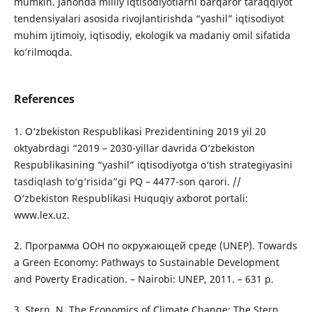
mumkin. Jahonda milliy iqtisodiyotlarni barqaror taraqqiyot
tendensiyalari asosida rivojlantirishda “yashil” iqtisodiyot
muhim ijtimoiy, iqtisodiy, ekologik va madaniy omil sifatida
ko‘rilmoqda.
References
1. O‘zbekiston Respublikasi Prezidentining 2019 yil 20
oktyabrdagi “2019 – 2030-yillar davrida O‘zbekiston
Respublikasining “yashil” iqtisodiyotga o‘tish strategiyasini
tasdiqlash to‘g‘risida”gi PQ – 4477-son qarori. //
O‘zbekiston Respublikasi Huquqiy axborot portali:
www.lex.uz.
2. Программа ООН по окружающей среде (UNEP). Towards
a Green Economy: Pathways to Sustainable Development
and Poverty Eradication. – Nairobi: UNEP, 2011. – 631 p.
3. Stern, N. The Economics of Climate Change: The Stern