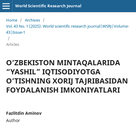
World Scientific Research Journal
Home
/
Archives
/
Vol. 43 No. 1 (2025): World scientific research journal|WSRJ|Volume-
43|Issue-1
/
Articles
O‘ZBEKISTON MINTAQALARIDA
“YASHIL” IQTISODIYOTGA
O‘TISHNING XORIJ TAJRIBASIDAN
FOYDALANISH IMKONIYATLARI
Fazlitdin Aminov
Author