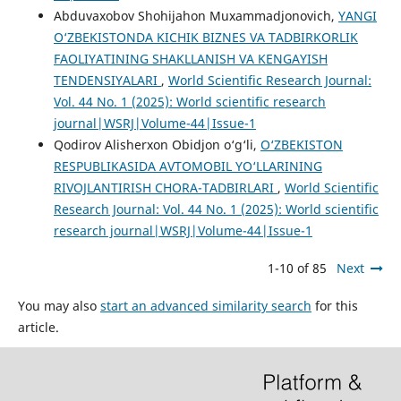
Abduvaxobov Shohijahon Muxammadjonovich,
YANGI
O‘ZBEKISTONDA KICHIK BIZNES VA TADBIRKORLIK
FAOLIYATINING SHAKLLANISH VA KENGAYISH
TENDENSIYALARI
,
World Scientific Research Journal:
Vol. 44 No. 1 (2025): World scientific research
journal|WSRJ|Volume-44|Issue-1
Qodirov Alisherxon Obidjon o‘g‘li,
O‘ZBEKISTON
RESPUBLIKASIDA AVTOMOBIL YO‘LLARINING
RIVOJLANTIRISH CHORA-TADBIRLARI
,
World Scientific
Research Journal: Vol. 44 No. 1 (2025): World scientific
research journal|WSRJ|Volume-44|Issue-1
1-10 of 85
Next
You may also
start an advanced similarity search
for this
article.