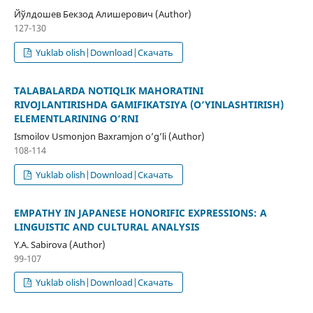
Йўлдошев Бекзод Алишерович (Author)
127-130
Yuklab olish|Download|Скачать
TALABALARDA NOTIQLIK MAHORATINI
RIVOJLANTIRISHDA GAMIFIKATSIYA (O‘YINLASHTIRISH)
ELEMENTLARINING O‘RNI
Ismoilov Usmonjon Baxramjon o’g’li (Author)
108-114
Yuklab olish|Download|Скачать
EMPATHY IN JAPANESE HONORIFIC EXPRESSIONS: A
LINGUISTIC AND CULTURAL ANALYSIS
Y.A. Sabirova (Author)
99-107
Yuklab olish|Download|Скачать