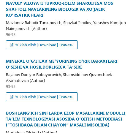
NAVOIY VILOYATI TUPROQ-IQLIM SHAROITIGA MOS
SHAFTOLI NAVLARINING BIOLOGIK VA XO‘JALIK
KO‘RSATKICHLARI
Mavlonov Bahodir Tursunovich, Shavkat Isroilov, Yarashev Komiljon
Naimjonovich (Author)
96-98
Yuklab olish|Download|Скачать
MINERAL O‘G‘ITLAR ME’YORINING O‘RIK DARAXTLARI
O‘SISHI VA HOSILDORLIGIGA TA’SIRI
Rajabov Doniyor Boboyorovich, Shamsiddinov Quvonchbek
Azamatovich (Author)
93-95
Yuklab olish|Download|Скачать
BOSHLANG‘ICH SINFLARDA EZOP MASALLARINI MODULLI
TA’LIM TEXNOLOGIYASI ASOSIDA O‘QITISH METODIKASI
(“TOSHBAQA BILAN CHAYON” MASALI MISOLIDA)
Murodova Dilshoda (Author)