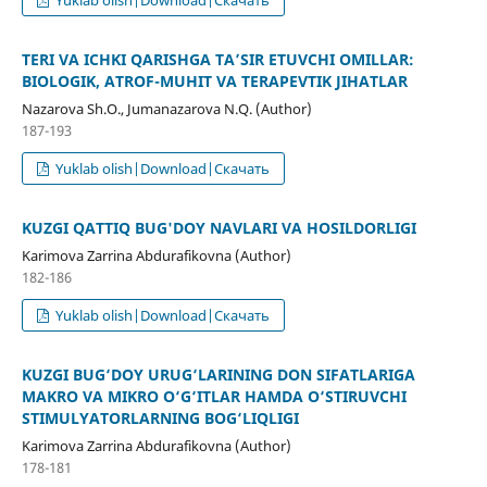
TERI VA ICHKI QARISHGA TAʼSIR ETUVCHI OMILLAR:
BIOLOGIK, ATROF-MUHIT VA TERAPEVTIK JIHATLAR
Nazarova Sh.O., Jumanazarova N.Q. (Author)
187-193
Yuklab olish|Download|Скачать
KUZGI QATTIQ BUG'DOY NAVLARI VA HOSILDORLIGI
Karimova Zarrina Abdurafikovna (Author)
182-186
Yuklab olish|Download|Скачать
KUZGI BUG‘DOY URUG‘LARINING DON SIFATLARIGA
MAKRO VA MIKRO O‘G‘ITLAR HAMDA O‘STIRUVCHI
STIMULYATORLARNING BOG‘LIQLIGI
Karimova Zarrina Abdurafikovna (Author)
178-181