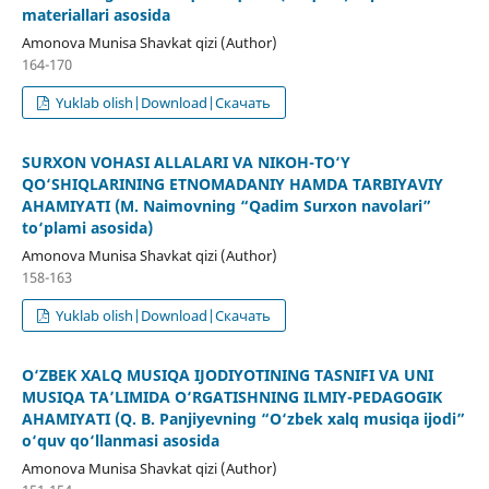
materiallari asosida
Amonova Munisa Shavkat qizi (Author)
164-170
Yuklab olish|Download|Скачать
SURXON VOHASI ALLALARI VA NIKOH-TO‘Y
QO‘SHIQLARINING ETNOMADANIY HAMDA TARBIYAVIY
AHAMIYATI (M. Naimovning “Qadim Surxon navolari”
to‘plami asosida)
Amonova Munisa Shavkat qizi (Author)
158-163
Yuklab olish|Download|Скачать
O‘ZBEK XALQ MUSIQA IJODIYOTINING TASNIFI VA UNI
MUSIQA TA’LIMIDA O‘RGATISHNING ILMIY-PEDAGOGIK
AHAMIYATI (Q. B. Panjiyevning “O‘zbek xalq musiqa ijodi”
o‘quv qo‘llanmasi asosida
Amonova Munisa Shavkat qizi (Author)