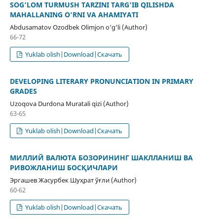
SOG‘LOM TURMUSH TARZINI TARG‘IB QILISHDA
MAHALLANING O‘RNI VA AHAMIYATI
Abdusamatov Ozodbek Olimjon o‘g‘li (Author)
66-72
Yuklab olish|Download|Скачать
DEVELOPING LITERARY PRONUNCIATION IN PRIMARY
GRADES
Uzoqova Durdona Muratali qizi (Author)
63-65
Yuklab olish|Download|Скачать
МИЛЛИЙ ВАЛЮТА БОЗОРИНИНГ ШАКЛЛАНИШ ВА
РИВОЖЛАНИШ БОСҚИЧЛАРИ
Эргашев Жасурбек Шуҳрат ўғли (Author)
60-62
Yuklab olish|Download|Скачать