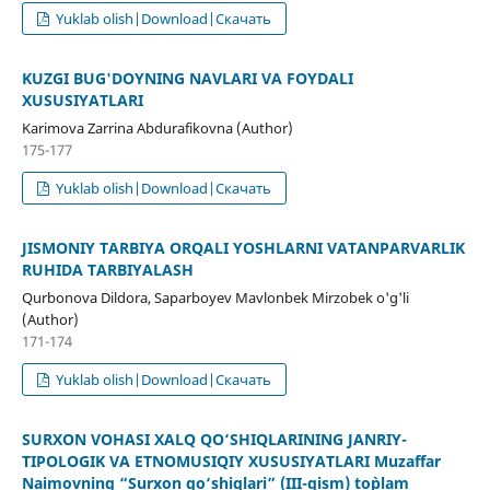
Yuklab olish|Download|Скачать
KUZGI BUG'DOYNING NAVLARI VA FOYDALI
XUSUSIYATLARI
Karimova Zarrina Abdurafikovna (Author)
175-177
Yuklab olish|Download|Скачать
JISMONIY TARBIYA ORQALI YOSHLARNI VATANPARVARLIK
RUHIDA TARBIYALASH
Qurbonova Dildora, Saparboyev Mavlonbek Mirzobek o'g'li
(Author)
171-174
Yuklab olish|Download|Скачать
SURXON VOHASI XALQ QO‘SHIQLARINING JANRIY-
TIPOLOGIK VA ETNOMUSIQIY XUSUSIYATLARI Muzaffar
Naimovning “Surxon qo‘shiqlari” (III-qism) to`plam