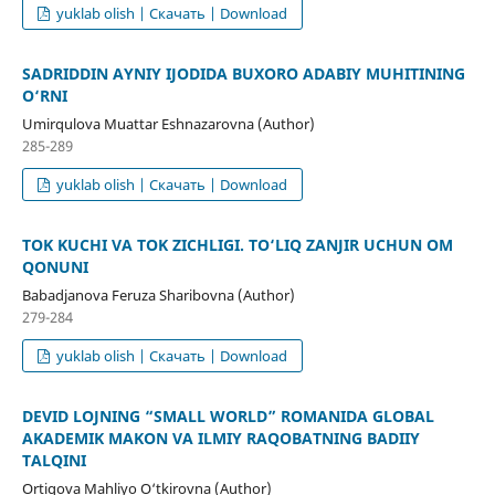
yuklab olish | Скачать | Download
SADRIDDIN AYNIY IJODIDA BUXORO ADABIY MUHITINING
O‘RNI
Umirqulova Muattar Eshnazarovna (Author)
285-289
yuklab olish | Скачать | Download
TOK KUCHI VA TOK ZICHLIGI. TO‘LIQ ZANJIR UCHUN OM
QONUNI
Babadjanova Feruza Sharibovna (Author)
279-284
yuklab olish | Скачать | Download
DEVID LOJNING “SMALL WORLD” ROMANIDA GLOBAL
AKADEMIK MAKON VA ILMIY RAQOBATNING BADIIY
TALQINI
Ortiqova Mahliyo O‘tkirovna (Author)