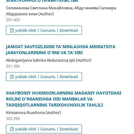
ЭЛЕКТРОННОГО ПРАВИТЕЛЬСТВА
Селиманова Светлана Михайловна, Абдуганиева Салмира
Абдураззок кизи (Author)
397-403
yuklab olish | Скачать | Download
JAMOAT XAVFSIZLIGINI TA'MINLASHDA MIGRATSIYA
JARAYONLARINING O'RNI VA TA'SIRI
Abduganiyeva Salmira Abdurazzoq qizi (Author)
391-396
yuklab olish | Скачать | Download
SHAYBONIY HUKMDORLARNING MADANIY HAYOTDAGI
ROLINI O‘RGANISHGA OID MANBALAR VA
TADQIQOTLARNING TARIXSHUNOSLIK TAHLILI
Kimsanova Ruxshona (Author)
383-390
yuklab olish | Скачать | Download