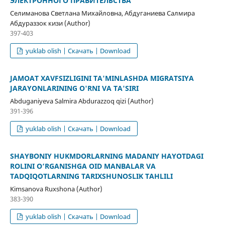
ЭЛЕКТРОННОГО ПРАВИТЕЛЬСТВА
Селиманова Светлана Михайловна, Абдуганиева Салмира
Абдураззок кизи (Author)
397-403
yuklab olish | Скачать | Download
JAMOAT XAVFSIZLIGINI TA'MINLASHDA MIGRATSIYA
JARAYONLARINING O'RNI VA TA'SIRI
Abduganiyeva Salmira Abdurazzoq qizi (Author)
391-396
yuklab olish | Скачать | Download
SHAYBONIY HUKMDORLARNING MADANIY HAYOTDAGI
ROLINI O‘RGANISHGA OID MANBALAR VA
TADQIQOTLARNING TARIXSHUNOSLIK TAHLILI
Kimsanova Ruxshona (Author)
383-390
yuklab olish | Скачать | Download