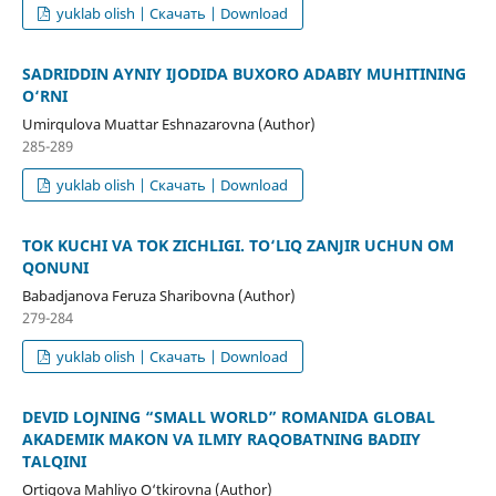
yuklab olish | Скачать | Download
SADRIDDIN AYNIY IJODIDA BUXORO ADABIY MUHITINING
O‘RNI
Umirqulova Muattar Eshnazarovna (Author)
285-289
yuklab olish | Скачать | Download
TOK KUCHI VA TOK ZICHLIGI. TO‘LIQ ZANJIR UCHUN OM
QONUNI
Babadjanova Feruza Sharibovna (Author)
279-284
yuklab olish | Скачать | Download
DEVID LOJNING “SMALL WORLD” ROMANIDA GLOBAL
AKADEMIK MAKON VA ILMIY RAQOBATNING BADIIY
TALQINI
Ortiqova Mahliyo O‘tkirovna (Author)