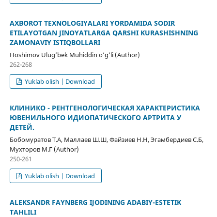
AXBOROT TEXNOLOGIYALARI YORDAMIDA SODIR
ETILAYOTGAN JINOYATLARGA QARSHI KURASHISHNING
ZAMONAVIY ISTIQBOLLARI
Hoshimov Ulug’bek Muhiddin o’g’li (Author)
262-268
Yuklab olish | Download
КЛИНИКО - РЕНТГЕНОЛОГИЧЕСКАЯ ХАРАКТЕРИСТИКА
ЮВЕНИЛЬНОГО ИДИОПАТИЧЕСКОГО АРТРИТА У
ДЕТЕЙ.
Бобомуратов Т.А, Маллаев Ш.Ш, Файзиев Н.Н, Эгамбердиев С.Б,
Мухторов М.Г (Author)
250-261
Yuklab olish | Download
ALEKSANDR FAYNBERG IJODINING ADABIY-ESTETIK
TAHLILI