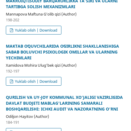
MAKROIQTISODIY BARQARORLIKKA TA’SIRI VA ULARNI
TARTIBGA SOLISH MEXANIZMLARI
Mannapova Maftuna G‘olib qizi (Author)
198-202
Yuklab olish | Download
MAKTAB OʻQUVCHILARIDA OʻGʻIRLIKNI SHAKLLANISHIGA
SABAB BOʻLUVCHI PSIXOLOGIK OMILLAR VA ULARNING
YECHIMLARI
Xamidova Mohira Ulug’bek qizi (Author)
192-197
Yuklab olish | Download
QURILISH VA UY-JOY KOMMUNAL XO‘JALIGI VAZIRLIGIDA
DAVLAT BUDJETI MABLAG‘LARINING SAMARALI
BOSHQARILISHI: ICHKI AUDIT VA NAZORATNING O‘RNI
Odiljon Hayitov (Author)
184-191