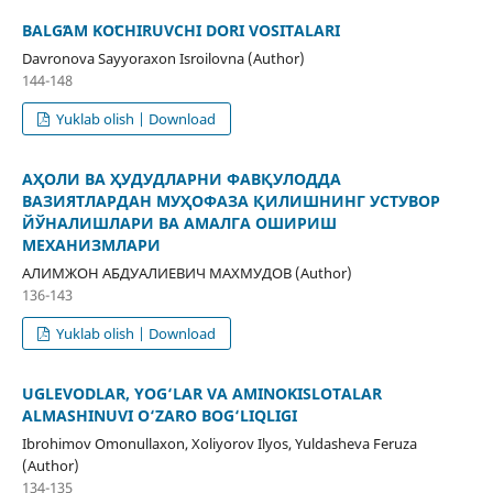
BALGʻAM KOʻCHIRUVCHI DORI VOSITALARI
Davronova Sayyoraxon Isroilovna (Author)
144-148
Yuklab olish | Download
АҲОЛИ ВА ҲУДУДЛАРНИ ФАВҚУЛОДДА
ВАЗИЯТЛАРДАН МУҲОФАЗА ҚИЛИШНИНГ УСТУВОР
ЙЎНАЛИШЛАРИ ВА АМАЛГА ОШИРИШ
МЕХАНИЗМЛАРИ
АЛИМЖОН АБДУАЛИЕВИЧ МАХМУДОВ (Author)
136-143
Yuklab olish | Download
UGLEVODLAR, YOG‘LAR VA AMINOKISLOTALAR
ALMASHINUVI O‘ZARO BOG‘LIQLIGI
Ibrohimov Omonullaxon, Xoliyorov Ilyos, Yuldasheva Feruza
(Author)
134-135