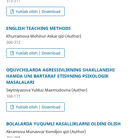
313-317
Yuklab olish | Download
ENGLISH TEACHING METHODS
Khurramova Mohinur Askar qizi (Author)
306-312
Yuklab olish | Download
OʻQUVCHILARDA AGRESSIVLIKNING SHAKLLANISHI
HAMDA UNI BARTARAF ETISHNING PSIXOLOGIK
MASALALARI
Seytniyazova Yulduz Maxmudovna (Author)
168-171
Yuklab olish | Download
BOLALARDA YUQUMLI KASALLIKLARNI OLDINI OLISH
Akramova Munavvar Komiljon qizi (Author)
292-298