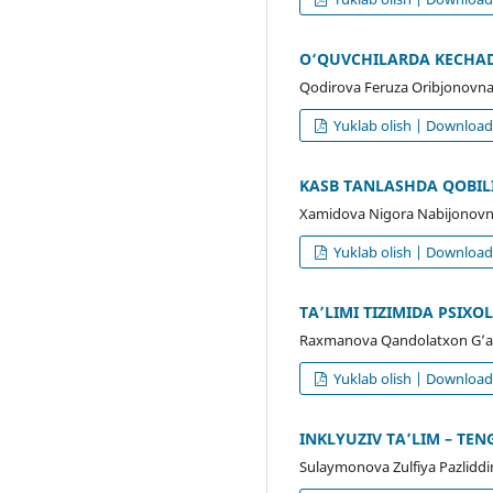
O‘QUVCHILARDA KECHADI
Qodirova Feruza Oribjonovn
Yuklab olish | Downloa
KASB TANLASHDA QOBILI
Xamidova Nigora Nabijonovn
Yuklab olish | Downloa
TA’LIMI TIZIMIDA PSIX
Raxmanova Qandolatxon G’a
Yuklab olish | Downloa
INKLYUZIV TA’LIM – TE
Sulaymonova Zulfiya Pazlidd