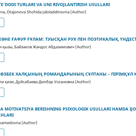
TE’DODI TURLARI VA UNI RIVOJLANTIRISH USULLARI
na, Otajonova Shohida Jaloladdinovna (Author)
d
ЖӘНЕ ҒАФУР ҒҰЛАМ: ТУЫСҚАН РУХ ПЕН ПОЭТИКАЛЫҚ ҮНДЕСТ
 қызы, Байзаков Жандос Абдазимович (Author)
d
– ӨЗБЕК ХАЛҚЫНЫҢ РОМАНДАРЫНЫҢ СҰЛТАНЫ – ПІРІМҚҰЛ
и қизи, Дуйсабаева Дилбар Ускановна (Author)
d
A MOTIVATSIYA BERISHNING PSIXOLOGIK USULLARI HAMDA IJO
CHLARI
xamedovna (Author)
d