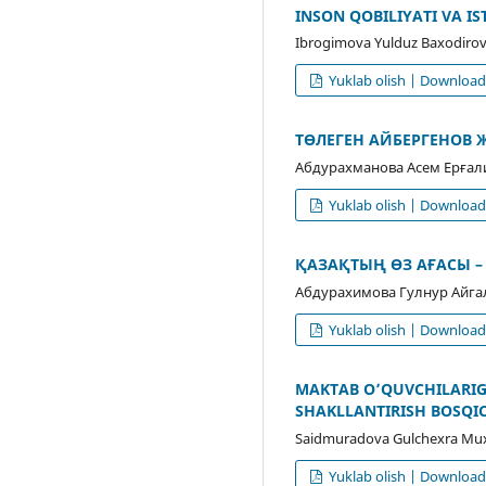
INSON QOBILIYATI VA IS
Ibrogimova Yulduz Baxodirov
Yuklab olish | Downloa
ТӨЛЕГЕН АЙБЕРГЕНОВ 
Абдурахманова Асем Ерғали
Yuklab olish | Downloa
ҚАЗАҚТЫҢ ӨЗ АҒАСЫ 
Абдурахимова Гулнур Айгал
Yuklab olish | Downloa
MAKTAB O’QUVCHILARIG
SHAKLLANTIRISH BOSQI
Saidmuradova Gulchexra Mu
Yuklab olish | Downloa