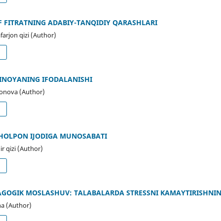
 FITRATNING ADABIY-TANQIDIY QARASHLARI
arjon qizi (Author)
d
KINOYANING IFODALANISHI
onova (Author)
d
OʻLPON IJODIGA MUNOSABATI
 qizi (Author)
d
DAGOGIK MOSLASHUV: TALABALARDA STRESSNI KAMAYTIRISHNI
a (Author)