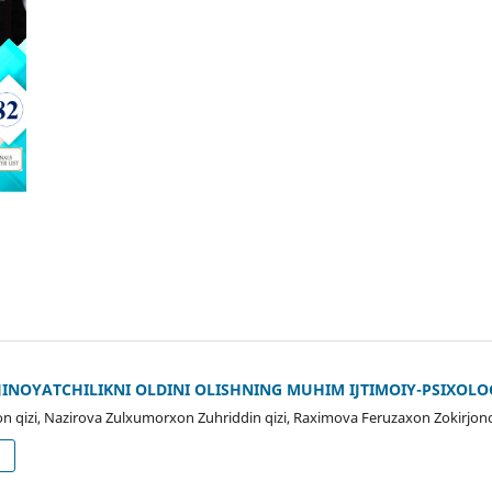
 JINOYATCHILIKNI OLDINI OLISHNING MUHIM IJTIMOIY-PSIXOLO
n qizi, Nazirova Zulxumorxon Zuhriddin qizi, Raximova Feruzaxon Zokirjon
d