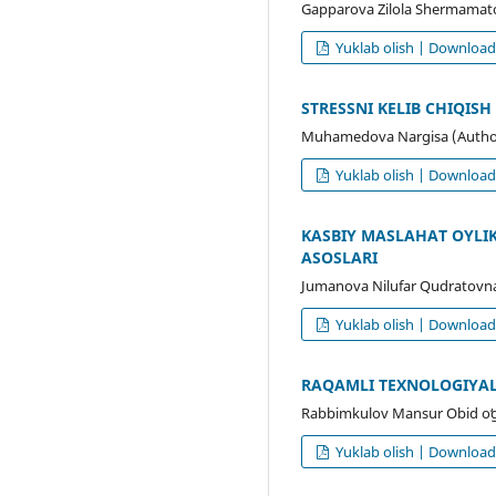
Gapparova Zilola Shermamat
Yuklab olish | Downloa
STRESSNI KELIB CHIQIS
Muhamedova Nargisa (Autho
Yuklab olish | Downloa
KASBIY MASLAHAT OYLIK
ASOSLARI
Jumanova Nilufar Qudratovn
Yuklab olish | Downloa
RAQAMLI TEXNOLOGIYAL
Rabbimkulov Mansur Obid oʻgʻ
Yuklab olish | Downloa