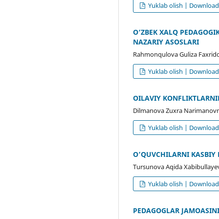
Yuklab olish | Downloa
O‘ZBEK XALQ PEDAGOGI
NAZARIY ASOSLARI
Rahmonqulova Guliza Faxriddi
Yuklab olish | Downloa
OILAVIY KONFLIKTLARNI
Dilmanova Zuxra Narimanovn
Yuklab olish | Downloa
O’QUVCHILARNI KASBIY 
Tursunova Aqida Xabibullaye
Yuklab olish | Downloa
PEDAGOGLAR JAMOASINI