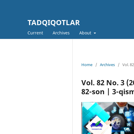
TADQIQOTLAR
Current
Archives
About
Home
/
Archives
/
Vol. 8
Vol. 82 No. 3 
82-son | 3-qis