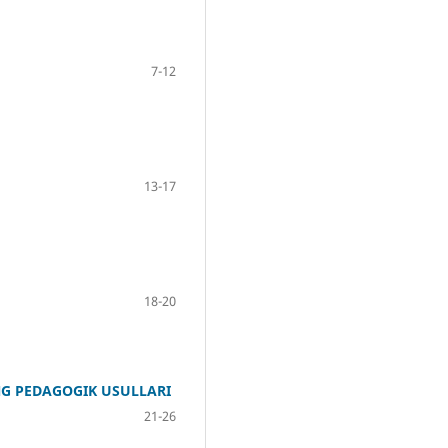
7-12
13-17
18-20
NG PEDAGOGIK USULLARI
21-26