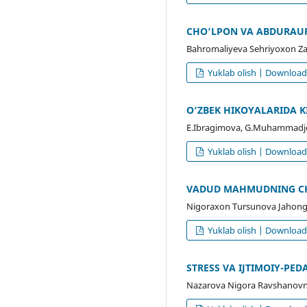
CHO‘LPON VA ABDURAUF
Bahromaliyeva Sehriyoxon Zaf
Yuklab olish | Downloa
O‘ZBEK HIKOYALARIDA 
E.Ibragimova, G.Muhammadj
Yuklab olish | Downloa
VADUD MAHMUDNING CH
Nigoraxon Tursunova Jahongir
Yuklab olish | Downloa
STRESS VA IJTIMOIY-PE
Nazarova Nigora Ravshanovn