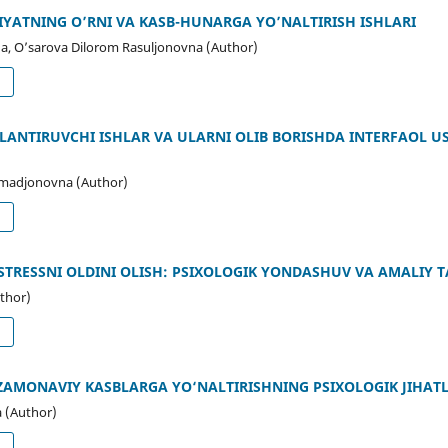
YATNING O’RNI VA KASB-HUNARGA YO’NALTIRISH ISHLARI
, O’sarova Dilorom Rasuljonovna (Author)
d
LANTIRUVCHI ISHLAR VA ULARNI OLIB BORISHDA INTERFAOL 
madjonovna (Author)
d
TRESSNI OLDINI OLISH: PSIXOLOGIK YONDASHUV VA AMALIY 
thor)
d
ZAMONAVIY KASBLARGA YO‘NALTIRISHNING PSIXOLOGIK JIHATL
a (Author)
d