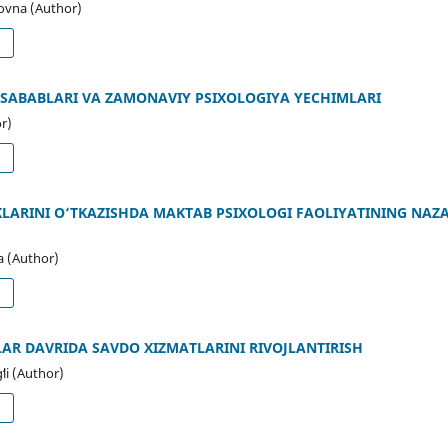
ovna (Author)
d
H SABABLARI VA ZAMONAVIY PSIXOLOGIYA YECHIMLARI
r)
d
LARINI O‘TKAZISHDA MAKTAB PSIXOLOGI FAOLIYATINING NAZA
a (Author)
d
AR DAVRIDA SAVDO XIZMATLARINI RIVOJLANTIRISH
li (Author)
d