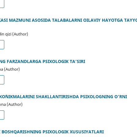
d
KASI MAZMUNI ASOSIDA TALABALARNI OILAVIY HAYOTGA TAYY
n qizi (Author)
d
NG FARZANDLARGA PSIXOLOGIK TA’SIRI
a (Author)
d
KO`NIKMALARINI SHAKLLANTIRISHDA PSIXOLOGNING O’RNI
vna (Author)
d
 BOSHQARISHNING PSIXOLOGIK XUSUSIYATLARI