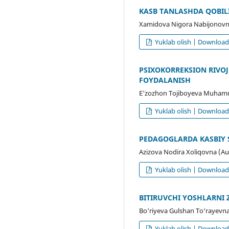
KASB TANLASHDA QOBILI
Xamidova Nigora Nabijonovna
Yuklab olish | Downloa
PSIXOKORREKSION RIVOJ
FOYDALANISH
E'zozhon Tojiboyeva Muham
Yuklab olish | Downloa
PEDAGOGLARDA KASBIY S
Azizova Nodira Xoliqovna (Au
Yuklab olish | Downloa
BITIRUVCHI YOSHLARNI 
Bo‘riyeva Gulshan To‘rayevn
Yuklab olish | Downloa