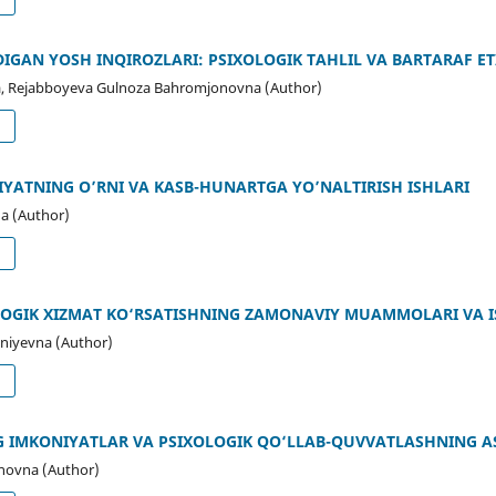
GAN YOSH INQIROZLARI: PSIXOLOGIK TAHLIL VA BARTARAF ET
a, Rejabboyeva Gulnoza Bahromjonovna (Author)
d
YATNING O’RNI VA KASB-HUNARTGA YO’NALTIRISH ISHLARI
a (Author)
d
OLOGIK XIZMAT KO‘RSATISHNING ZAMONAVIY MUAMMOLARI VA I
niyevna (Author)
d
NG IMKONIYATLAR VA PSIXOLOGIK QO‘LLAB-QUVVATLASHNING A
inovna (Author)