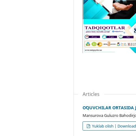
Articles
OʻQUVCHILAR OʻRTASIDA
Mansurova Guluzro Bahodirjo
Yuklab olish | Downloa