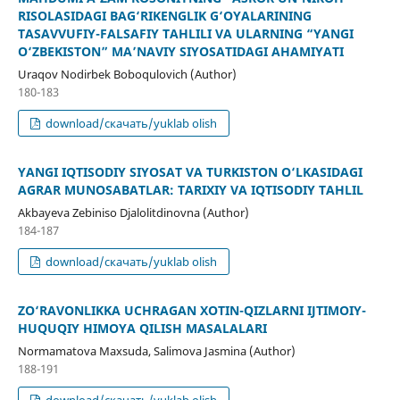
RISOLASIDAGI BAG‘RIKENGLIK G‘OYALARINING
TASAVVUFIY-FALSAFIY TAHLILI VA ULARNING “YANGI
O‘ZBEKISTON” MA’NAVIY SIYOSATIDAGI AHAMIYATI
Uraqov Nodirbek Boboqulovich (Author)
180-183
download/скачать/yuklab olish
YANGI IQTISODIY SIYOSAT VA TURKISTON O‘LKASIDAGI
AGRAR MUNOSABATLAR: TARIXIY VA IQTISODIY TAHLIL
Akbayeva Zebiniso Djalolitdinovna (Author)
184-187
download/скачать/yuklab olish
ZO‘RAVONLIKKA UCHRAGAN XOTIN-QIZLARNI IJTIMOIY-
HUQUQIY HIMOYA QILISH MASALALARI
Normamatova Maxsuda, Salimova Jasmina (Author)
188-191
download/скачать/yuklab olish