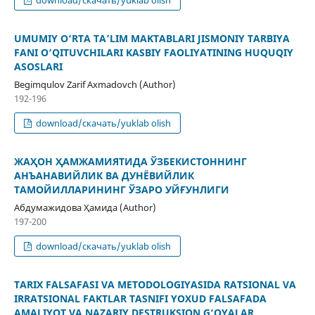
UMUMIY O‘RTA TA’LIM MAKTABLARI JISMONIY TARBIYA
FANI O‘QITUVCHILARI KASBIY FAOLIYATINING HUQUQIY
ASOSLARI
Begimqulov Zarif Axmadovch (Author)
192-196
download/скачать/yuklab olish
ЖАҲОН ҲАМЖАМИЯТИДА ЎЗБЕКИСТОННИНГ
АНЪАНАВИЙЛИК ВА ДУНЁВИЙЛИК
ТАМОЙИЛЛАРИНИНГ ЎЗАРО УЙҒУНЛИГИ
Абдумажидова Ҳамида (Author)
197-200
download/скачать/yuklab olish
TARIX FALSAFASI VA METODOLOGIYASIDA RATSIONAL VA
IRRATSIONAL FAKTLAR TASNIFI YOXUD FALSAFADA
AMALIYOT VA NAZARIY DESTRUKSION G‘OYALAR