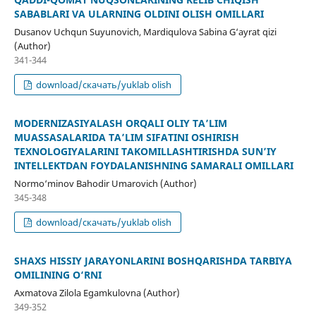
SABABLARI VA ULARNING OLDINI OLISH OMILLARI
Dusanov Uchqun Suyunovich, Mardiqulova Sabina G‘ayrat qizi
(Author)
341-344
download/скачать/yuklab olish
MODERNIZASIYALASH ORQALI OLIY TA’LIM
MUASSASALARIDA TA’LIM SIFATINI OSHIRISH
TEXNOLOGIYALARINI TAKOMILLASHTIRISHDA SUN’IY
INTELLEKTDAN FOYDALANISHNING SAMARALI OMILLARI
Normo‘minov Bahodir Umarovich (Author)
345-348
download/скачать/yuklab olish
SHAXS HISSIY JARAYONLARINI BOSHQARISHDA TARBIYA
OMILINING O‘RNI
Axmatova Zilola Egamkulovna (Author)
349-352