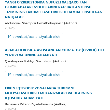
YANGI O‘ZBEKISTONDA NUFUZLI XALQARO FAN
OLIMPIADALARI G‘OLIBLARINI RAG‘BATLANTIRISH
TIZIMINING TAKOMILLASHTIRILISHI HAMDA ERISHILGAN
NATIJALAR
Abdulloyev Sherqo‘zi Axmatboboyevich (Author)
251-255
download/скачать/yuklab olish
ARAB ALIFBOSIGA ASOSLANGAN CHIG‘ATOY (O‘ZBEK) TILI
YOZUVI VA UNING AHAMIYATI
Qaraboyeva Mahliyo Suxrob qizi (Author)
256-269
download/скачать/yuklab olish
ERKIN IQTISODIY ZONALARDA TURIZMNI
MOLIYALASHTIRISH MEXANIZMLARI VA ULARNING
IQTISODIY AHAMIYATI
Babayeva Dilrabo Ziyadullayevna (Author)
260-261