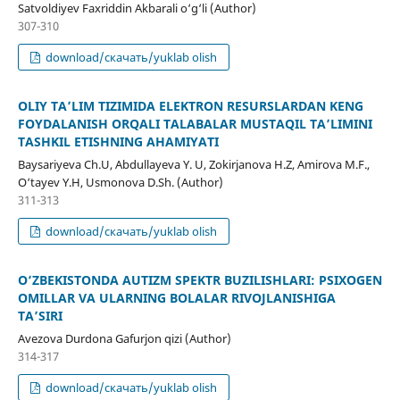
Satvoldiyev Faxriddin Akbarali o‘g‘li (Author)
307-310
download/скачать/yuklab olish
OLIY TA’LIM TIZIMIDA ELEKTRON RESURSLARDAN KENG
FOYDALANISH ORQALI TALABALAR MUSTAQIL TA’LIMINI
TASHKIL ETISHNING AHAMIYATI
Baysariyeva Ch.U, Abdullayeva Y. U, Zokirjanova H.Z, Amirova M.F.,
O‘tayev Y.H, Usmonova D.Sh. (Author)
311-313
download/скачать/yuklab olish
O‘ZBEKISTONDA AUTIZM SPEKTR BUZILISHLARI: PSIXOGEN
OMILLAR VA ULARNING BOLALAR RIVOJLANISHIGA
TA’SIRI
Avezova Durdona Gafurjon qizi (Author)
314-317
download/скачать/yuklab olish