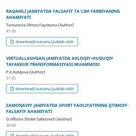
RAQAMLI JAMIYATDA FALSAFIY TA’LIM-TARBIYANING
AHAMIYATI
Tursunova Olmos Fayzievna (Author)
47-50
download/скачать/yuklab olish
VIRTUALLASHGAN JAMIYATDA AXLOQIY-HUQUQIY
TAFAKKUR TRANSFORMASIYASI MUAMMOSI
P.X.Xoliqova (Author)
51-55
download/скачать/yuklab olish
ZAMONAVIY JAMIYATDA SPORT FAOLIYATINING IJTIMOIY-
FALSAFIY AHAMIYATI
G‘offorov Shokir Safarovich (Author)
56-60
download/скачать/yuklab olish