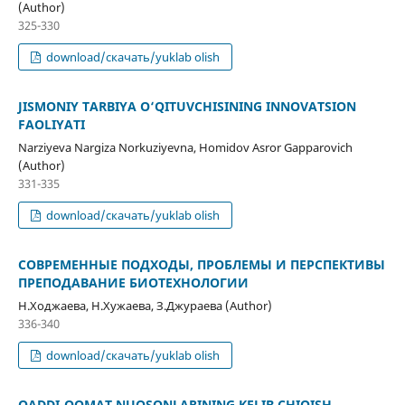
(Author)
325-330
download/скачать/yuklab olish
JISMONIY TARBIYA O‘QITUVCHISINING INNOVATSION
FAOLIYATI
Narziyeva Nargiza Norkuziyevna, Homidov Asror Gapparovich
(Author)
331-335
download/скачать/yuklab olish
СОВРЕМЕННЫЕ ПОДХОДЫ, ПРОБЛЕМЫ И ПЕРСПЕКТИВЫ
ПРЕПОДАВАНИЕ БИОТЕХНОЛОГИИ
Н.Ходжаева, Н.Хужаева, З.Джураева (Author)
336-340
download/скачать/yuklab olish
QADDI-QOMAT NUQSONLARINING KELIB CHIQISH