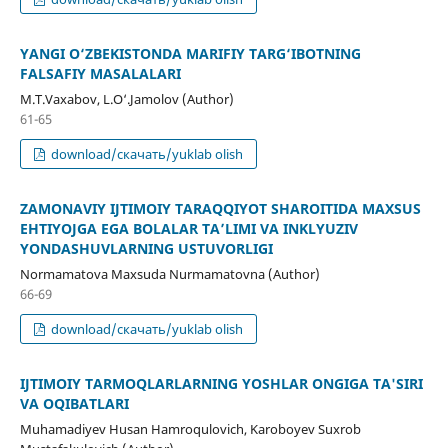
YANGI O‘ZBEKISTONDA MARIFIY TARG‘IBOTNING
FALSAFIY MASALALARI
M.T.Vaxabov, L.O‘.Jamolov (Author)
61-65
download/скачать/yuklab olish
ZAMONAVIY IJTIMOIY TARAQQIYOT SHAROITIDA MAXSUS
EHTIYOJGA EGA BOLALAR TA’LIMI VA INKLYUZIV
YONDASHUVLARNING USTUVORLIGI
Normamatova Maxsuda Nurmamatovna (Author)
66-69
download/скачать/yuklab olish
IJTIMOIY TARMOQLARLARNING YOSHLAR ONGIGA TA'SIRI
VA OQIBATLARI
Muhamadiyev Husan Hamroqulovich, Karoboyev Suxrob