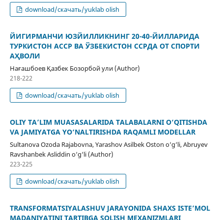
download/скачать/yuklab olish
ЙИГИРМАНЧИ ЮЗЙИЛЛИКНИНГ 20-40-ЙИЛЛАРИДА
ТУРКИСТОН АССР ВА ЎЗБЕКИСТОН ССРДА ОТ СПОРТИ
АҲВОЛИ
Нағашбоев Қазбек Бозорбой ули (Author)
218-222
download/скачать/yuklab olish
OLIY TA’LIM MUASASALARIDA TALABALARNI O‘QITISHDA
VA JAMIYATGA YO‘NALTIRISHDA RAQAMLI MODELLAR
Sultanova Ozoda Rajabovna, Yarashov Asilbek Oston o‘g‘li, Abruyev
Ravshanbek Asliddin o‘g‘li (Author)
223-225
download/скачать/yuklab olish
TRANSFORMATSIYALASHUV JARAYONIDA SHAXS ISTE’MOL
MADANIYATINI TARTIBGA SOLISH MEXANIZMLARI