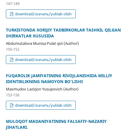
147-149
download/скачать/yuklab olish
TURKISTONDA XORIJIY TADBIRKORLAR TASHKIL QILGAN
SHIRKATLAR XUSUSIDA
Abdumutalova Munisa Pulat qizi (Author)
150-152
download/скачать/yuklab olish
FUQAROLIK JAMIYATINING RIVOJLANISHIDA MILLIY
IDENTIKLIKNING NAMOYON BO‘LISHI
Maxmudov Lazizjon Yusupovich (Author)
153-156
download/скачать/yuklab olish
MULOQOT MADANIYATINING FALSAFIY-NAZARIY
JIHATLARI.