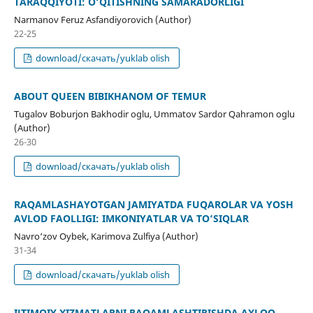
TARAQQIYOTI: O‘QITISHNING SAMARADORLIGI
Narmanov Feruz Asfandiyorovich (Author)
22-25
download/скачать/yuklab olish
ABOUT QUEEN BIBIKHANOM OF TEMUR
Tugalov Boburjon Bakhodir oglu, Ummatov Sardor Qahramon oglu
(Author)
26-30
download/скачать/yuklab olish
RAQAMLASHAYOTGAN JAMIYATDA FUQAROLAR VA YOSH
AVLOD FAOLLIGI: IMKONIYATLAR VA TO‘SIQLAR
Navro‘zov Oybek, Karimova Zulfiya (Author)
31-34
download/скачать/yuklab olish
IJTIMOIY XIZMATLARNI RAQAMLASHTIRISHDA AXLOQ-