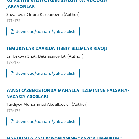
KO‘RSATIB KELAYOTGAN SIYOSIY VA HUQUQIY
JARAYONLAR
Suvanova Dilnura Kurbanovna (Author)
171-172
download/скачать/yuklab olish
TEMURIYLAR DAVRIDA TIBBIY BILIMLAR RIVOJI
Eshbekova Sh.A., Beknazarov J.A. (Author)
173-175
download/скачать/yuklab olish
YANGI O‘ZBEKISTONDA MAHALLA TIZIMINING FALSAFIY-
NAZARIY ASOSLARI
Turdiyev Muhammad Abdullaevich (Author)
176-179
download/скачать/yuklab olish
MAHDUMI A’ZAM KOSONIYNING “ASROR UN-NIKOH”