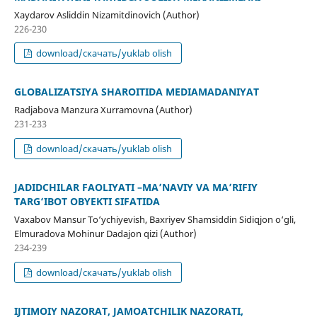
Xaydarov Asliddin Nizamitdinovich (Author)
226-230
download/скачать/yuklab olish
GLOBALIZATSIYA SHAROITIDA MEDIAMADANIYAT
Radjabova Manzura Xurramovna (Author)
231-233
download/скачать/yuklab olish
JADIDCHILAR FAOLIYATI –MA’NAVIY VA MA’RIFIY
TARG‘IBOT OBYEKTI SIFATIDA
Vaxabov Mansur To‘ychiyevish, Baxriyev Shamsiddin Sidiqjon o‘gli,
Elmuradova Mohinur Dadajon qizi (Author)
234-239
download/скачать/yuklab olish
IJTIMOIY NAZORAT, JAMOATCHILIK NAZORATI,