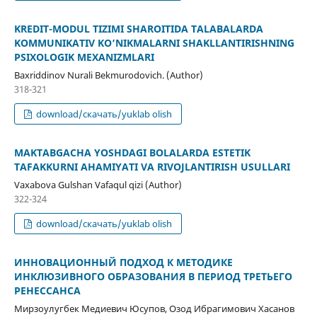
KREDIT-MODUL TIZIMI SHAROITIDA TALABALARDA
KOMMUNIKATIV KO‘NIKMALARNI SHAKLLANTIRISHNING
PSIXOLOGIK MEXANIZMLARI
Baxriddinov Nurali Bekmurodovich. (Author)
318-321
download/скачать/yuklab olish
MAKTABGACHA YOSHDAGI BOLALARDA ESTETIK
TAFAKKURNI AHAMIYATI VA RIVOJLANTIRISH USULLARI
Vaxabova Gulshan Vafaqul qizi (Author)
322-324
download/скачать/yuklab olish
ИННОВАЦИОННЫЙ ПОДХОД К МЕТОДИКЕ
ИНКЛЮЗИВНОГО ОБРАЗОВАНИЯ В ПЕРИОД ТРЕТЬЕГО
РЕНЕССАНСА
Мирзоулугбек Медиевич Юсупов, Озод Ибрагимович Хасанов