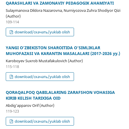
QARASHLARI VA ZAMONAVIY PEDAGOGIK AHAMIYATI
Sulaymanova Dildora Nazarovna, Nurniyozova Zuhra Shodiyor Qizi
(Author)
109-114
download/скачать/yuklab olish
YANGI O‘ZBEKISTON SHAROITIDA O‘SIMLIKLAR
MUHOFAZASI VA KARANTIN MASALALARI (2017-2026 yy.)
Karoboyev Suxrob Mustafakulovich (Author)
115-118
download/скачать/yuklab olish
QORAQALPOQ QABILALARING ZARAFSHON VOHASIGA
KIRIB KELISH TARIXIGA OID
Abdig‘apparov Orif (Author)
119-123
download/скачать/yuklab olish