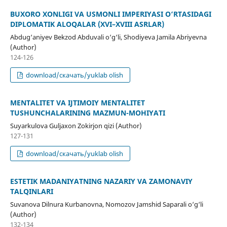
BUXORO XONLIGI VA USMONLI IMPERIYASI O‘RTASIDAGI
DIPLOMATIK ALOQALAR (XVI–XVIII ASRLAR)
Abdug‘aniyev Bekzod Abduvali o‘g‘li, Shodiyeva Jamila Abriyevna
(Author)
124-126
download/скачать/yuklab olish
MENTALITET VA IJTIMOIY MENTALITET
TUSHUNCHALARINING MAZMUN-MOHIYATI
Suyarkulova Guljaxon Zokirjon qizi (Author)
127-131
download/скачать/yuklab olish
ESTETIK MADANIYATNING NAZARIY VA ZAMONAVIY
TALQINLARI
Suvanova Dilnura Kurbanovna, Nomozov Jamshid Saparali o‘g‘li
(Author)
132-134