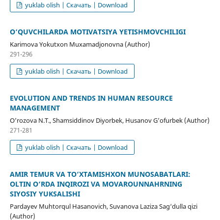
yuklab olish | Скачать | Download
O‘QUVCHILARDA MOTIVATSIYA YETISHMOVCHILIGI
Karimova Yokutxon Muxamadjonovna (Author)
291-296
yuklab olish | Скачать | Download
EVOLUTION AND TRENDS IN HUMAN RESOURCE
MANAGEMENT
O’rozova N.T., Shamsiddinov Diyorbek, Husanov G’ofurbek (Author)
271-281
yuklab olish | Скачать | Download
AMIR TEMUR VA TO‘XTAMISHXON MUNOSABATLARI:
OLTIN O‘RDA INQIROZI VA MOVAROUNNAHRNING
SIYOSIY YUKSALISHI
Pardayev Muhtorqul Hasanovich, Suvanova Laziza Sag‘dulla qizi
(Author)