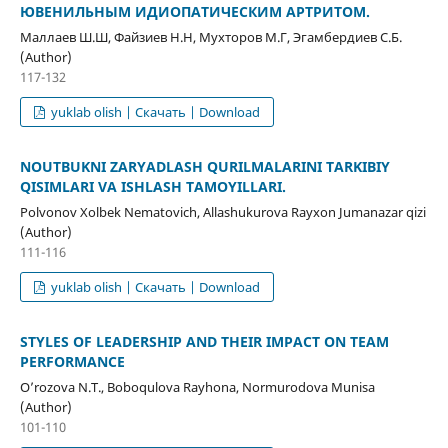
ЮВЕНИЛЬНЫМ ИДИОПАТИЧЕСКИМ АРТРИТОМ.
Маллаев Ш.Ш, Файзиев Н.Н, Мухторов М.Г, Эгамбердиев С.Б.
(Author)
117-132
yuklab olish | Скачать | Download
NOUTBUKNI ZARYADLASH QURILMALARINI TARKIBIY
QISIMLARI VA ISHLASH TAMOYILLARI.
Polvonov Xolbek Nematovich, Allashukurova Rayxon Jumanazar qizi
(Author)
111-116
yuklab olish | Скачать | Download
STYLES OF LEADERSHIP AND THEIR IMPACT ON TEAM
PERFORMANCE
O’rozova N.T., Boboqulova Rayhona, Normurodova Munisa
(Author)
101-110