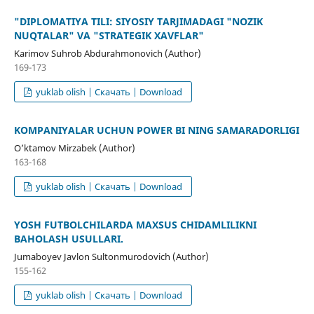
"DIPLOMATIYA TILI: SIYOSIY TARJIMADAGI "NOZIK
NUQTALAR" VA "STRATEGIK XAVFLAR"
Karimov Suhrob Abdurahmonovich (Author)
169-173
yuklab olish | Скачать | Download
KOMPANIYALAR UCHUN POWER BI NING SAMARADORLIGI
O’ktamov Mirzabek (Author)
163-168
yuklab olish | Скачать | Download
YOSH FUTBOLCHILARDA MAXSUS CHIDAMLILIKNI
BAHOLASH USULLARI.
Jumaboyev Javlon Sultonmurodovich (Author)
155-162
yuklab olish | Скачать | Download