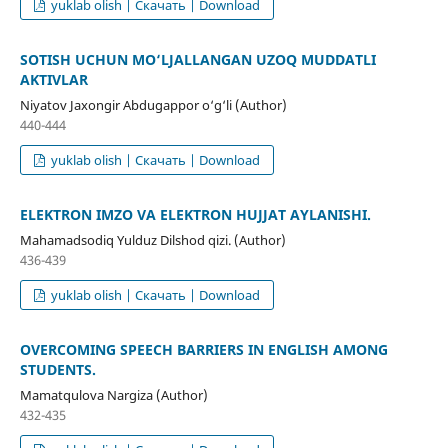
yuklab olish | Скачать | Download
SOTISH UCHUN MO‘LJALLANGAN UZOQ MUDDATLI
AKTIVLAR
Niyatov Jaxongir Abdugappor o‘g‘li (Author)
440-444
yuklab olish | Скачать | Download
ELEKTRON IMZO VA ELEKTRON HUJJAT AYLANISHI.
Mahamadsodiq Yulduz Dilshod qizi. (Author)
436-439
yuklab olish | Скачать | Download
OVERCOMING SPEECH BARRIERS IN ENGLISH AMONG
STUDENTS.
Mamatqulova Nargiza (Author)
432-435