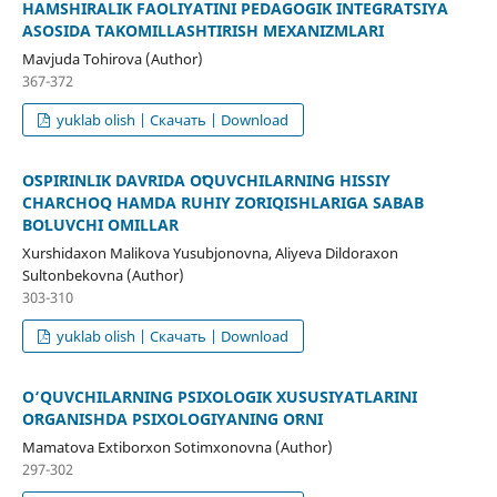
HAMSHIRALIK FAOLIYATINI PEDAGOGIK INTEGRATSIYA
ASOSIDA TAKOMILLASHTIRISH MEXANIZMLARI
Mavjuda Tohirova (Author)
367-372
yuklab olish | Скачать | Download
OʻSPIRINLIK DAVRIDA OʻQUVCHILARNING HISSIY
CHARCHOQ HAMDA RUHIY ZOʻRIQISHLARIGA SABAB
BOʻLUVCHI OMILLAR
Xurshidaxon Malikova Yusubjonovna, Aliyeva Dildoraxon
Sultonbekovna (Author)
303-310
yuklab olish | Скачать | Download
O‘QUVCHILARNING PSIXOLOGIK XUSUSIYATLARINI
OʻRGANISHDA PSIXOLOGIYANING OʻRNI
Mamatova Extiborxon Sotimxonovna (Author)
297-302