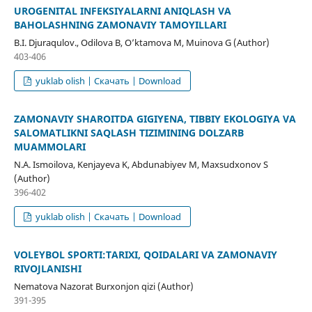
UROGENITAL INFEKSIYALARNI ANIQLASH VA
BAHOLASHNING ZAMONAVIY TAMOYILLARI
B.I. Djuraqulov., Odilova B, O’ktamova M, Muinova G (Author)
403-406
yuklab olish | Скачать | Download
ZAMONAVIY SHAROITDA GIGIYENA, TIBBIY EKOLOGIYA VA
SALOMATLIKNI SAQLASH TIZIMINING DOLZARB
MUAMMOLARI
N.A. Ismoilova, Kenjayeva K, Abdunabiyev M, Maxsudxonov S
(Author)
396-402
yuklab olish | Скачать | Download
VOLEYBOL SPORTI:TARIXI, QOIDALARI VA ZAMONAVIY
RIVOJLANISHI
Nematova Nazorat Burxonjon qizi (Author)
391-395