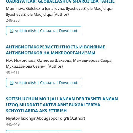
QADRIYATLAR: GLOBALLASHUV SHAROITIDA TAHLIL
Muminova Gulchexra Ismailovna, Ilyasheva Zilola Madjid qizi,
Ilyasheva Zilola Madjid qizi (Author)
248-255
yuklab olish | Скачать | Download
АНТИБИОТИКОРЕЗИСТЕНТНОСТЬ И ВЛИЯНИЕ
АНТИБИОТИКОВ НА МИКРООРГАНИЗМЫ
Н.А. Исмоилова, Одилова Шахзода, Мамадиёрова Саёра,
Мухиддинова Севинч (Author)
407-411
yuklab olish | Скачать | Download
SOTISH UCHUN MO‘LJALLANGAN DEB TASNIFLANGAN
UZOQ MUDDATLI AKTIVLARNI BUXGALTERIYA
SCHYOTLARIDA AKS ETTIRISH
Niyatov Jaxongir Abdugappor o‘g‘li (Author)
445-449