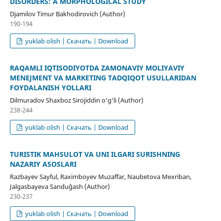
DISORDERS: A MORPHOLOGICAL STUDY
Djamilov Timur Bakhodirovich (Author)
190-194
yuklab olish | Скачать | Download
RAQAMLI IQTISODIYOTDA ZAMONAVIY MOLIYAVIY
MENEJMENT VA MARKETING TADQIQOT USULLARIDAN
FOYDALANISH YOʻLLARI
Dilmuradov Shaxboz Sirojiddin o‘g‘li (Author)
238-244
yuklab olish | Скачать | Download
TURISTIK MAHSULOT VA UNI ILGARI SURISHNING
NAZARIY ASOSLARI
Razbayev Sayful, Raximboyev Muzaffar, Naubetova Mexriban,
Jalgasbayeva Sanduğash (Author)
230-237
yuklab olish | Скачать | Download