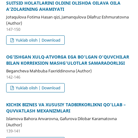
SUITSID HOLATLARINI OLDINI OLISHDA OILAVA OILA
A’ZOLARINING AHAMIYATI
Joʻraqulova Fotima Hasan qizi, Jamanqulova Dilafruz Eshmuratovna
(Author)
147-150
Yuklab olish | Download
OG‘ISHGAN XULQ-ATVORGA EGA BO‘LGAN O‘QUVCHILAR
BILAN KORREKSION MASHG‘ULOTLAR SAMARADORLIGI
Begancheva Mahbuba Faxriddinovna (Author)
142-146
Yuklab olish | Download
KICHIK BIZNES VA XUSUSIY TADBIRKORLIKNI QO’LLAB –
QUVVATLASH MEXANIZMLARI
Islamova Bahora Anvarovna, Gafurova Dilobar Karamatovna
(Author)
139-141