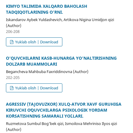
KIMYO TALIMIDA XALQARO BAHOLASH
TADQIQOTLARINING O‘RNI.
Iskandarov Aybek Yuldashevich, Artikova Nigina Umidjon qizi
(Author)
206-208
Yuklab olish | Download
O‘QUVCHILARNI KASB-HUNARGA YO‘NALTIRISHNING
DOLZARB MUAMMOLARI
Begancheva Mahbuba Faxriddinovna (Author)
202-205
Yuklab olish | Download
AGRESSIV (TAJOVUZKOR) XULQ-ATVOR XAVF GURUHIGA
KIRUVCHI OʻQUVCHILARGA PSIXOLOGIK YORDAM
KO`RSATISHNING SAMARALI YO`LLARI.
Ruzmetova Sumbul Bog'bek qizi, Ismoilova Mehriniso Ilyos qizi
(Author)