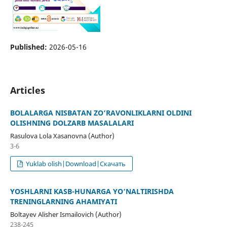
Published:
2026-05-16
Articles
BOLALARGA NISBATAN ZO‘RAVONLIKLARNI OLDINI
OLISHNING DOLZARB MASALALARI
Rasulova Lola Xasanovna (Author)
3-6
Yuklab olish|Download|Скачать
YOSHLARNI KASB-HUNARGA YO‘NALTIRISHDA
TRENINGLARNING AHAMIYATI
Boltayev Alisher Ismailovich (Author)
238-245