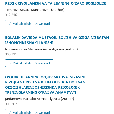
PSIXIK RIVOJLANISH VA TA’LIMNING O‘ZARO BOGʻLIQLIGI
Temirova Sevara Mansurovna (Author)
312-316
Yuklab olish | Download
BOLALIK DAVRIDA MUSTAQIL BOʻLISH VA OʻZIGA NISBATAN
ISHONCHNI SHAKLLANISHI
Normurodova Mahzuna Asqaraliyevna (Author)
308-311
Yuklab olish | Download
O‘QUVCHILARNING O‘QUV MOTIVATSIYASINI
RIVOJLANTIRISH VA BILIM OLISHGA BO‘LGAN
QIZIQISHLARINI OSHIRISHDA PSIXOLOGIK
TRENINGLARNING O‘RNI VA AHAMIYATI
Jardamova Marxabo Axmadaliyevna (Author)
303-307
Yuklab olish | Download