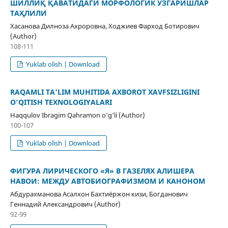
ШИЛЛИҚ ҚАВАТИДАГИ МОРФОЛОГИК ЎЗГАРИШЛАР
ТАҲЛИЛИ
Хасанова Дилноза Ахроровна, Ходжиев Фарход Ботирович
(Author)
108-111
Yuklab olish | Download
RAQAMLI TA’LIM MUHITIDA AXBOROT XAVFSIZLIGINI
O‘QITISH TEXNOLOGIYALARI
Haqqulov Ibragim Qahramon o‘g‘li (Author)
100-107
Yuklab olish | Download
ФИГУРА ЛИРИЧЕСКОГО «Я» В ГАЗЕЛЯХ АЛИШЕРА
НАВОИ: МЕЖДУ АВТОБИОГРАФИЗМОМ И КАНОНОМ
Абдурахманова Асалхон Бахтиёржон кизи, Богданович
Геннадий Александрович (Author)
92-99