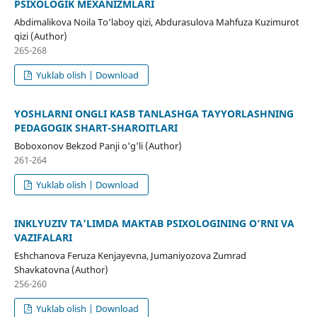
PSIXOLOGIK MEXANIZMLARI
Abdimalikova Noila To‘laboy qizi, Abdurasulova Mahfuza Kuzimurot
qizi (Author)
265-268
Yuklab olish | Download
YOSHLARNI ONGLI KASB TANLASHGA TAYYORLASHNING
PEDAGOGIK SHART-SHAROITLARI
Boboxonov Bekzod Panji o'g'li (Author)
261-264
Yuklab olish | Download
INKLYUZIV TA’LIMDA MAKTAB PSIXOLOGINING O‘RNI VA
VAZIFALARI
Eshchanova Feruza Kenjayevna, Jumaniyozova Zumrad
Shavkatovna (Author)
256-260
Yuklab olish | Download