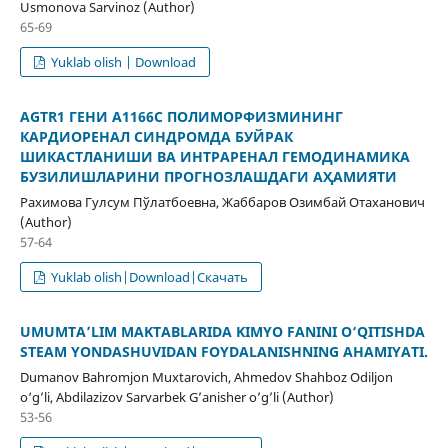
Usmonova Sarvinoz (Author)
65-69
Yuklab olish | Download
AGTR1 ГЕНИ A1166C ПОЛИМОРФИЗМИНИНГ
КАРДИОРЕНАЛ СИНДРОМДА БУЙРАК
ШИКАСТЛАНИШИ ВА ИНТРАРЕНАЛ ГЕМОДИНАМИКА
БУЗИЛИШЛАРИНИ ПРОГНОЗЛАШДАГИ АҲАМИЯТИ
Рахимова Гулсум Пўлатбоевна, Жаббаров Озимбай Отаханович
(Author)
57-64
Yuklab olish|Download|Скачать
UMUMTA’LIM MAKTABLARIDA KIMYO FANINI O‘QITISHDA
STEAM YONDASHUVIDAN FOYDALANISHNING AHAMIYATI.
Dumanov Bahromjon Muxtarovich, Ahmedov Shahboz Odiljon
o‘g’li, Abdilazizov Sarvarbek G’anisher o’g’li (Author)
53-56