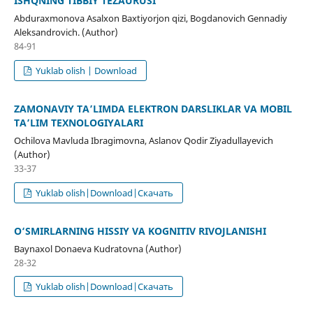
ISHQNING TIBBIY TEZAURUSI
Abduraxmonova Asalxon Baxtiyorjon qizi, Bogdanovich Gennadiy
Aleksandrovich. (Author)
84-91
Yuklab olish | Download
ZAMONAVIY TA’LIMDA ELEKTRON DARSLIKLAR VA MOBIL
TA’LIM TEXNOLOGIYALARI
Ochilova Mavluda Ibragimovna, Aslanov Qodir Ziyadullayevich
(Author)
33-37
Yuklab olish|Download|Скачать
O‘SMIRLARNING HISSIY VA KOGNITIV RIVOJLANISHI
Baynaxol Donaeva Kudratovna (Author)
28-32
Yuklab olish|Download|Скачать