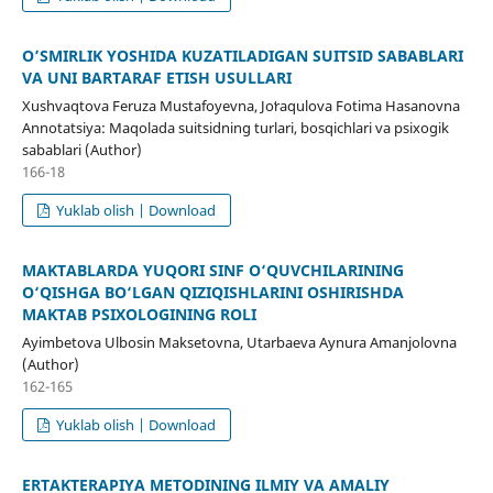
O’SMIRLIK YOSHIDA KUZATILADIGAN SUITSID SABABLARI
VA UNI BARTARAF ETISH USULLARI
Xushvaqtova Feruza Mustafoyevna, Joʻraqulova Fotima Hasanovna
Annotatsiya: Maqolada suitsidning turlari, bosqichlari va psixogik
sabablari (Author)
166-18
Yuklab olish | Download
MAKTABLARDA YUQORI SINF O‘QUVCHILARINING
O‘QISHGA BO‘LGAN QIZIQISHLARINI OSHIRISHDA
MAKTAB PSIXOLOGINING ROLI
Ayimbetova Ulbosin Maksetovna, Utarbaeva Aynura Amanjolovna
(Author)
162-165
Yuklab olish | Download
ERTAKTERAPIYA METODINING ILMIY VA AMALIY