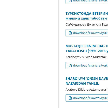
download/скачать/yukl
ТУРКИСТОНДА ВЕТЕРИН
миллий халқ табобати 
Сайфудинова Джамила Бадр
download/скачать/yukl
MUSTAQILLIKNING DAST
YARATILISHI (1991-2016 y
Karoboyev Suxrob Mustafaku
download/скачать/yukl
SHARQ UYG‘ONISH DAVRI
NAZARIDAN TAHLIL
Axatova Dildora Axtamovna 
download/скачать/yukl