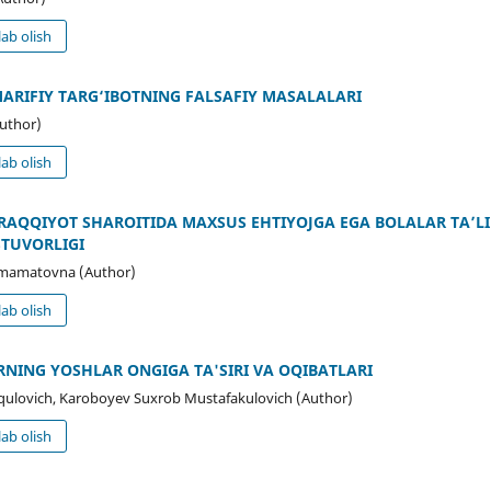
ab olish
ARIFIY TARG‘IBOTNING FALSAFIY MASALALARI
Author)
ab olish
RAQQIYOT SHAROITIDA MAXSUS EHTIYOJGA EGA BOLALAR TA’LI
TUVORLIGI
amatovna (Author)
ab olish
NING YOSHLAR ONGIGA TA'SIRI VA OQIBATLARI
ovich, Karoboyev Suxrob Mustafakulovich (Author)
ab olish