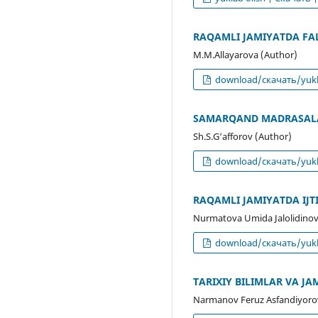
RAQAMLI JAMIYATDA FA
M.M.Allayarova (Author)
download/скачать/yukl
SAMARQAND MADRASALA
Sh.S.G‘afforov (Author)
download/скачать/yukl
RAQAMLI JAMIYATDA IJ
Nurmatova Umida Jalolidinov
download/скачать/yukl
TARIXIY BILIMLAR VA J
Narmanov Feruz Asfandiyorov