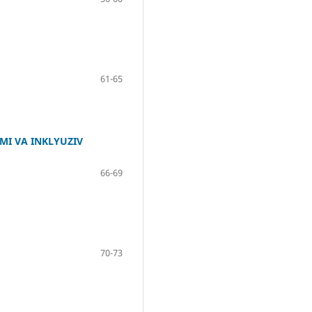
61-65
MI VA INKLYUZIV
66-69
70-73