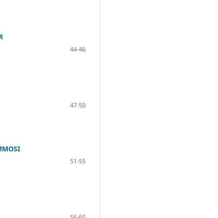
R
44-46
47-50
MMOSI
51-55
56-60