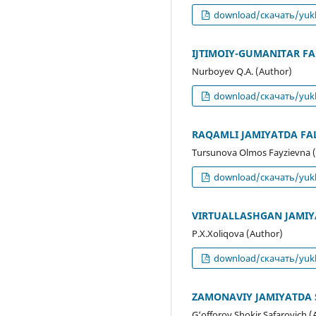
download/скачать/yukl
IJTIMOIY-GUMANITAR F
Nurboyev Q.A. (Author)
download/скачать/yukl
RAQAMLI JAMIYATDA FAL
Tursunova Olmos Fayzievna 
download/скачать/yukl
VIRTUALLASHGAN JAMI
P.X.Xoliqova (Author)
download/скачать/yukl
ZAMONAVIY JAMIYATDA S
G‘offorov Shokir Safarovich (