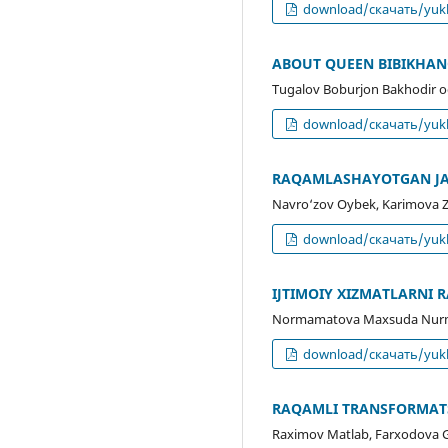
download/скачать/yukl
ABOUT QUEEN BIBIKHA
Tugalov Boburjon Bakhodir 
download/скачать/yukl
RAQAMLASHAYOTGAN JAM
Navro‘zov Oybek, Karimova Zu
download/скачать/yukl
IJTIMOIY XIZMATLARNI
Normamatova Maxsuda Nurma
download/скачать/yukl
RAQAMLI TRANSFORMATS
Raximov Matlab, Farxodova 