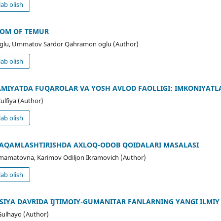
ab olish
NOM OF TEMUR
oglu, Ummatov Sardor Qahramon oglu (Author)
ab olish
IYATDA FUQAROLAR VA YOSH AVLOD FAOLLIGI: IMKONIYATLA
lfiya (Author)
ab olish
 RAQAMLASHTIRISHDA AXLOQ-ODOB QOIDALARI MASALASI
matovna, Karimov Odiljon Ikramovich (Author)
ab olish
IYA DAVRIDA IJTIMOIY-GUMANITAR FANLARNING YANGI ILMIY
Gulhayo (Author)