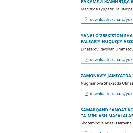
РАҚАМЛИ ЖАМИЯТДА 
Маликов Турдали Ташмирза
download/скачать/yukl
YANGI O‘ZBЕKISTON SHA
FALSAFIY-HUQUQIY ASO
Ernazarov Ravshan Ummatovi
download/скачать/yukl
ZAMONAVIY JAMIYATDA 
Nugmanova Shaxzoda Ulmas
download/скачать/yukl
SAMARQAND SANOAT KOR
TA’MINLASH MASALALAR
Shotemirova Aziza Usarovna 