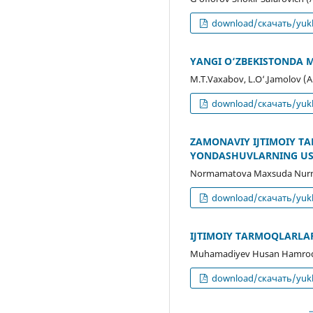
download/скачать/yukl
YANGI O‘ZBEKISTONDA M
M.T.Vaxabov, L.O‘.Jamolov (
download/скачать/yukl
ZAMONAVIY IJTIMOIY TA
YONDASHUVLARNING US
Normamatova Maxsuda Nurm
download/скачать/yukl
IJTIMOIY TARMOQLARLAR
Muhamadiyev Husan Hamroqul
download/скачать/yukl